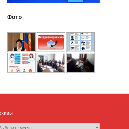
Фото
рхивы
рхивы