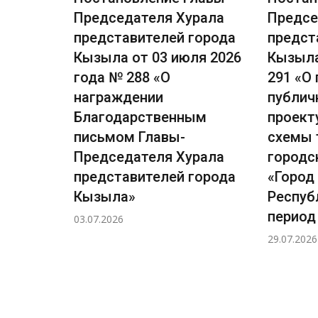
рала
Председателя Хурала
Предсе
города
представителей города
предст
ля 2026
Кызыла от 03 июля 2026
Кызыла
сении
года № 288 «О
291 «О
награждении
публич
лавы-
Благодарственным
проект
рала
письмом Главы-
схемы 
города
Председателя Хурала
городс
я 2026
представителей города
«Город
Кызыла»
Респуб
ичных
период 
03.07.2026
29.07.2026
ловно-