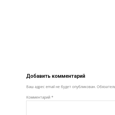
ов, по
и
иальных
я и
ского
ызыл
»
Добавить комментарий
Ваш адрес email не будет опубликован.
Обязател
Комментарий
*