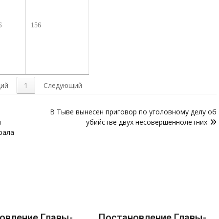
Б
156
ий
1
Следующий
В Тыве вынесен приговор по уголовному делу об
я
убийстве двух несовершеннолетних
рала
овление Главы-
Постановление Главы-