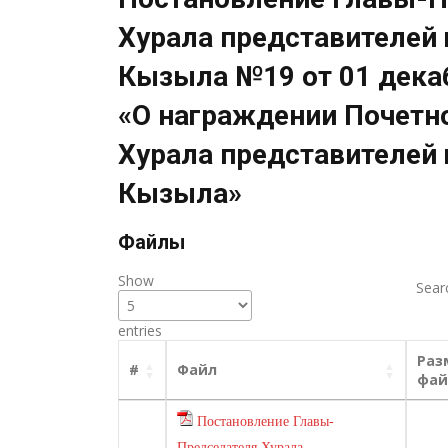
Хурала представителей 
Кызыла №19 от 01 декаб
«О награждении Почетн
Хурала представителей 
Кызыла»
Файлы
Show
Sear
entries
Раз
#
Файл
фай
Постановление Главы-
Председателя Хурала