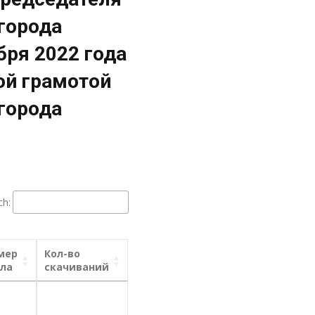
города
ря 2022 года
ой грамотой
города
ch:
мер
Кол-во
ла
скачиваний