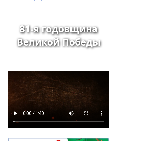
81-я годовщина
Великой Победы
Распоряжение Главы-