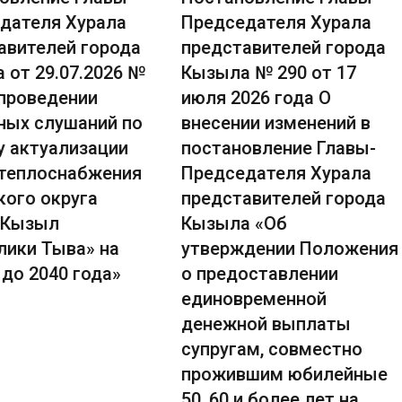
дателя Хурала
Председателя Хурала
авителей города
представителей города
 от 29.07.2026 №
Кызыла № 290 от 17
 проведении
июля 2026 года О
ных слушаний по
внесении изменений в
у актуализации
постановление Главы-
теплоснабжения
Председателя Хурала
кого округа
представителей города
 Кызыл
Кызыла «Об
лики Тыва» на
утверждении Положения
до 2040 года»
о предоставлении
единовременной
денежной выплаты
супругам, совместно
прожившим юбилейные
50, 60 и более лет на