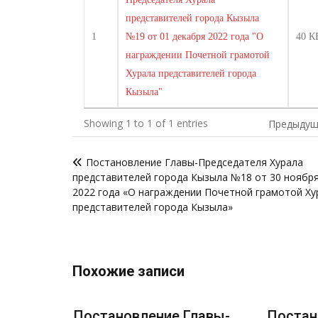
представителей города Кызыла
1
№19 от 01 декабря 2022 года "О
40 К
награждении Почетной грамотой
Хурала представителей города
Кызыла"
Showing 1 to 1 of 1 entries
Предыдущ
Навигация
Постановление Главы-Председателя Хурала
по
представителей города Кызыла №18 от 30 ноябр
записям
2022 года «О награждении Почетной грамотой Ху
представителей города Кызыла»
Похожие записи
лавы-
Постановление Главы-
Постан