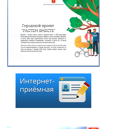
Председателя Хурала
представителей города
Кызыла от 13 июля 2026
г. «О назначении даты
заседания внеочередной
сессии Хурала
представителей города
Кызыла шестого
созыва»
13.07.2026