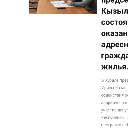
Кызыл
состоя
оказан
адрес
гражда
жилья
В Хурале пре
Ирины Казанц
содействия р
аварийного в
участие депу
Республики Т
программы. 