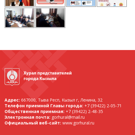
Адрес:
667000, Тыва Респ, Кызыл г, Ленина, 32
Телефон приемной Главы города:
+7 (39422) 2-05-71
Общественная приемная:
+7 (39422) 2-48-35
Электронная почта:
gorhural@mail.ru
Официальный веб-сайт:
www.gorhural.ru