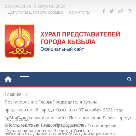
Воскресенье, 9 августа, 2026
Депутаты шестого созыва
Комитеты
Главная
Постановление Главы-Председателя Хурала
представителей города Кызыла от 07 декабря 2022 года
№21 «О внесении изменений в Постановление Главы города
07.12.2022
-
Постановления Главы-Председателя
Кызыла от 21 октября 2022 года №7 № О проведении
Хурала представителей города Кызыла
публичных слушаний по проекту Актуализации схемы