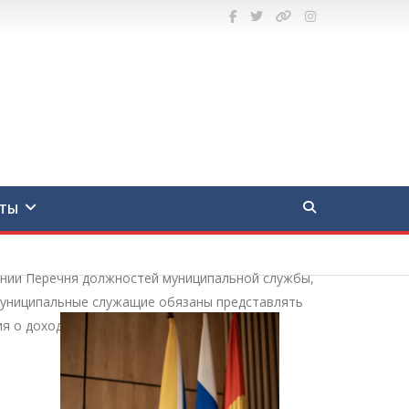
ТЫ
ении Перечня должностей муниципальной службы,
 муниципальные служащие обязаны представлять
я о доходах, расходах, об имуществе и