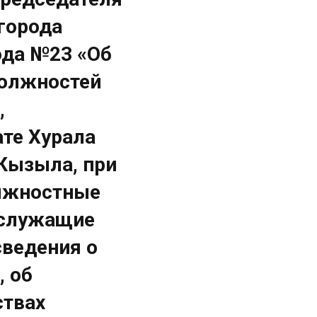
города
ода №23 «Об
должностей
,
те Хурала
Кызыла, при
лжностные
 служащие
сведения о
, об
ствах