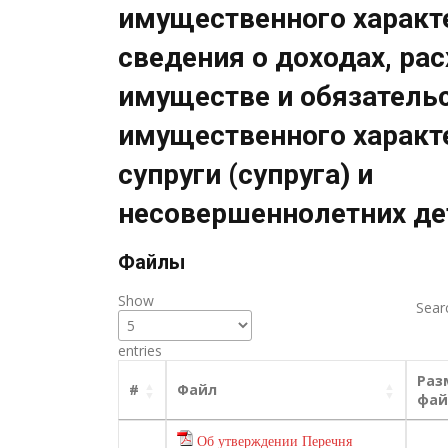
имущественного характе
сведения о доходах, рас
имуществе и обязатель
имущественного характ
супруги (супруга) и
несовершеннолетних де
Файлы
Show
Sear
entries
Раз
#
Файл
фай
Об утверждении Перечня