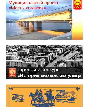
Распоряжение Главы-
Председателя Хурала
представителей города
Кызыла от 13 июля 2026
г. «О назначении даты
заседания внеочередной
сессии Хурала