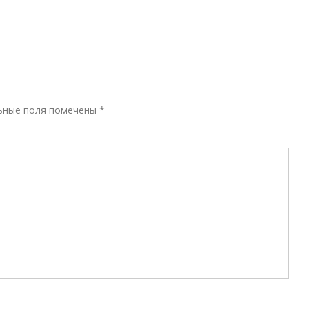
Р
ьные поля помечены
*