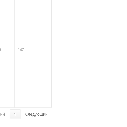
Б
147
ий
1
Следующий