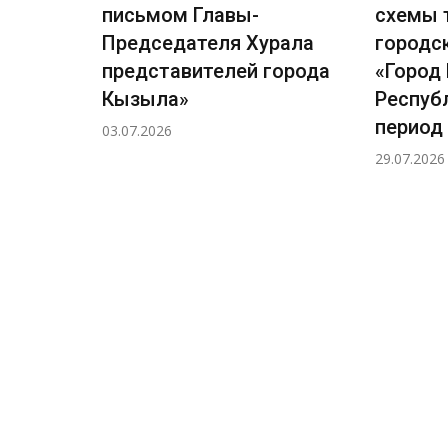
рала
письмом Главы-
схемы 
города
Председателя Хурала
городс
я 2026
представителей города
«Город
Кызыла»
Респуб
ичных
период 
03.07.2026
29.07.2026
ловно-
ов, по
и
иальных
я и
ского