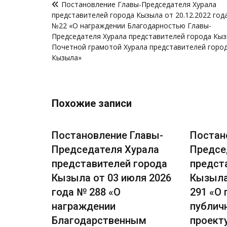
Постановление Главы-Председателя Хурала
по
представителей города Кызыла от 20.12.2022 год
записям
№22 «О награждении Благодарностью Главы-
Председателя Хурала представителей города Кыз
Почетной грамотой Хурала представителей горо
Кызыла»
Похожие записи
лавы-
Постановление Главы-
Постан
рала
Председателя Хурала
Предсе
города
представителей города
предст
ля 2026
Кызыла от 03 июля 2026
Кызыла
сении
года № 288 «О
291 «О
награждении
публич
лавы-
Благодарственным
проект