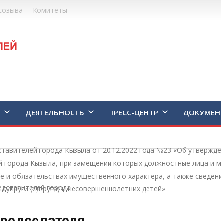
созыва
Комитеты
А
ДЕЯТЕЛЬНОСТЬ
ПРЕСС-ЦЕНТР
ДОКУМЕН
ставителей города Кызыла от 20.12.2022 года №23 «Об утвержд
ей города Кызыла, при замещении которых должностные лица и
ве и обязательствах имущественного характера, а также сведени
едставителей города
супруги (супруга) и несовершеннолетних детей»
редседателя