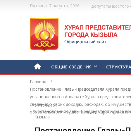
Пятница, 7 августа, 2026
Депутаты шестого 
ОБЩИЕ СВЕДЕНИЯ
СТРУКТУР
Главная
Постановление Главы-Председателя Хурала пред
установленных в Аппарате Хурала представител
сведения о своих доходах, расходах, об имущест
21.12.2022
-
Постановления Главы-Председателя Хурала пр
обязательствах имущественного характера своих 
Кызыла
Постановление Главы-П