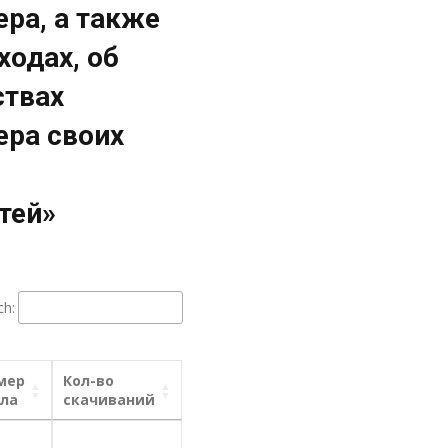
ра, а также
ходах, об
ствах
ера своих
тей»
ch:
мер
Кол-во
ла
скачиваний