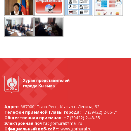
Адрес:
667000, Тыва Респ, Кызыл г, Ленина, 32
Телефон приемной Главы города:
+7 (39422) 2-05-71
Общественная приемная:
+7 (39422) 2-48-35
Электронная почта:
gorhural@mail.ru
Официальный веб-сайт:
www.gorhural.ru