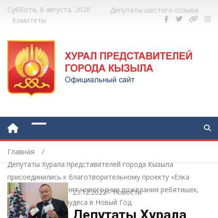
Суббота, 8 августа, 2026
Депутаты шестого созыва
Комитеты
Главная
Депутаты Хурала представителей города Кызыла
присоединились к благотворительному проекту «Елка
желаний» и исполнят новогодние пожелания ребятишек,
23.12.2022
-
Новости
которые верят в чудеса в Новый Год.
Депутаты Хурала