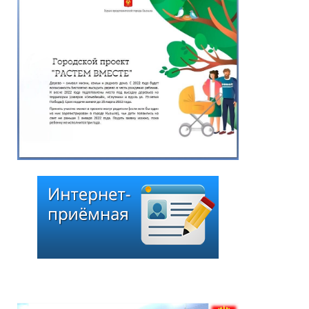
по выборам депутатов
Хурала представителей
города Кызыла шестого
созыва»
25.06.2026
*
ейтинг