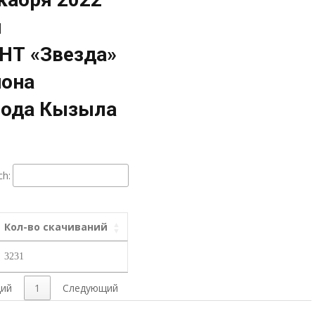
и
НТ «Звезда»
йона
рода Кызыла
ch:
Кол-во скачиваний
3231
ий
1
Следующий