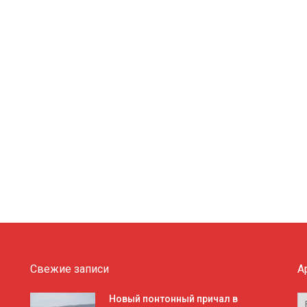
Свежие записи
А
А
Новый понтонный причал в