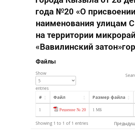
года №20 «О присвоени
наименования улицам С
на территории микрора
«Вавилинский затон»го
Файлы
Show
Sear
entries
#
Файл
Размер файла
1
Решение № 20
1 МБ
Showing 1 to 1 of 1 entries
Предыдущ
Навигация