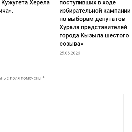
 Кужугета Херела
поступивших в ходе
ича».
избирательной кампании
по выборам депутатов
Хурала представителей
города Кызыла шестого
созыва»
25.06.2026
Р
ьные поля помечены
*