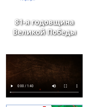
81-я годовщина
Великой Победы
Решение Хурала
представителей города
Кызыла от 24 июня 2026
года № 275 «О внесении
изменения в перечень
наказов избирателей,
поступивших в ходе
избирательной кампании