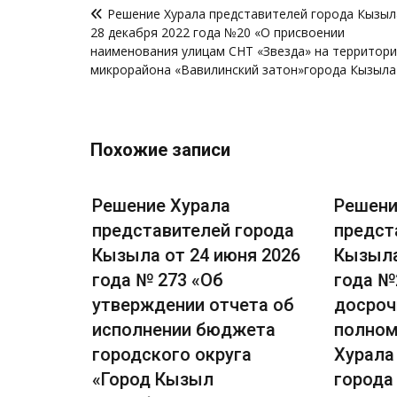
Решение Хурала представителей города Кызыл
по
28 декабря 2022 года №20 «О присвоении
записям
наименования улицам СНТ «Звезда» на территор
микрорайона «Вавилинский затон»города Кызыла
Похожие записи
Решение Хурала
Решени
города
представителей города
предст
я 2026
Кызыла от 24 июня 2026
Кызыла
есении
года № 273 «Об
года №
вила
утверждении отчета об
досроч
я и
исполнении бюджета
полном
ского
городского округа
Хурала
ызыл
«Город Кызыл
города