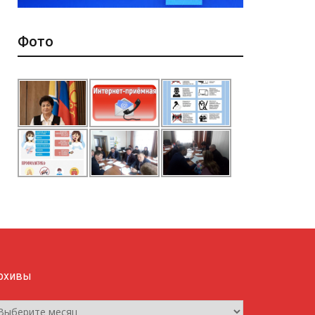
Фото
рхивы
рхивы