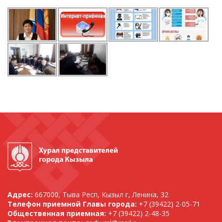
Адрес:
667000, Тыва Респ, Кызыл г, Ленина, 32
Телефон приемной Главы города:
+7 (39422) 2-05-71
Общественная приемная:
+7 (39422) 2-48-35