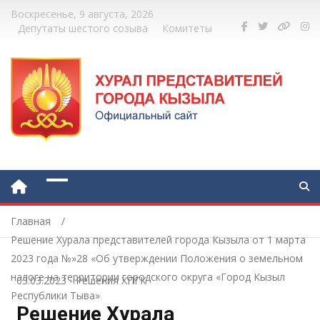
Воскресенье, 9 августа, 2026
Депутаты шестого созыва
Комитеты
Главная
Решение Хурала представителей города Кызыла от 1 марта
2023 года №»28 «Об утверждении Положения о земельном
налоге на территории городского округа «Город Кызыл
03.03.2023
-
Решения ХПГК
Республики Тыва»
Решение Хурала