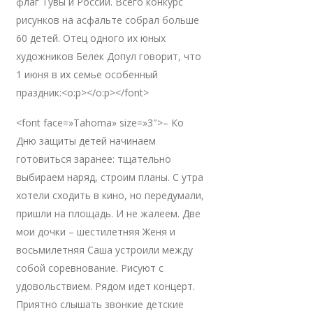
флаг Тувы и России. Всего конкурс
рисунков на асфальте собрал больше
60 детей. Отец одного их юных
художников Белек Допул говорит, что
1 июня в их семье особенный
праздник:<o:p></o:p></font>
<font face=»Tahoma» size=»3″>– Ко
Дню защиты детей начинаем
готовиться заранее: тщательно
выбираем наряд, строим планы. С утра
хотели сходить в кино, но передумали,
пришли на площадь. И не жалеем. Две
мои дочки – шестилетняя Женя и
восьмилетняя Саша устроили между
собой соревнование. Рисуют с
удовольствием. Рядом идет концерт.
Приятно слышать звонкие детские