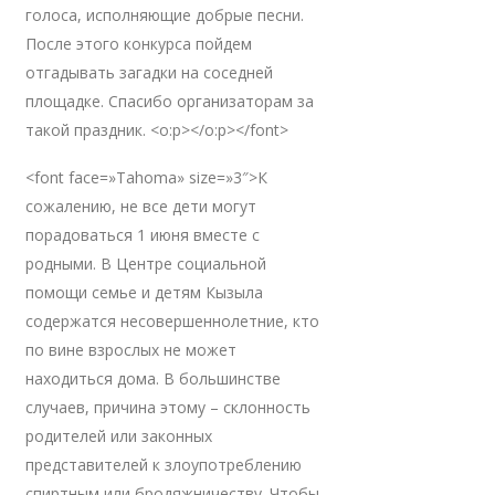
голоса, исполняющие добрые песни.
После этого конкурса пойдем
отгадывать загадки на соседней
площадке. Спасибо организаторам за
такой праздник. <o:p></o:p></font>
<font face=»Tahoma» size=»3″>К
сожалению, не все дети могут
порадоваться 1 июня вместе с
родными. В Центре социальной
помощи семье и детям Кызыла
содержатся несовершеннолетние, кто
по вине взрослых не может
находиться дома. В большинстве
случаев, причина этому – склонность
родителей или законных
представителей к злоупотреблению
спиртным или бродяжничеству. Чтобы