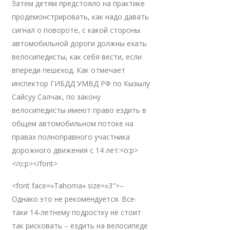
Затем детям предстояло на практике
продемонстрировать, как надо давать
сигнал о повороте, с какой стороны
автомобильной дороги должны ехать
велосипедисты, как себя вести, если
впереди пешеход. Как отмечает
инспектор ГИБДД УМВД РФ по Кызылу
Сайсуу Салчак, по закону
велосипедисты имеют право ездить в
общем автомобильном потоке на
правах полноправного участника
дорожного движения с 14 лет:<o:p>
</o:p></font>
<font face=»Tahoma» size=»3″>–
Однако это не рекомендуется. Все-
таки 14-летнему подростку не стоит
так рисковать – ездить на велосипеде