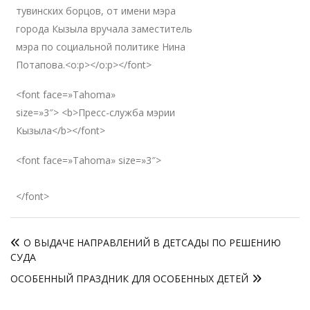
тувинских борцов, от имени мэра
города Кызыла вручала заместитель
мэра по социальной политике Нина
Потапова.<o:p></o:p></font>
<font face=»Tahoma»
size=»3″> <b>Пресс-служба мэрии
Кызыла</b></font>
<font face=»Tahoma» size=»3″>
</font>
Навигация
О ВЫДАЧЕ НАПРАВЛЕНИЙ В ДЕТСАДЫ ПО РЕШЕНИЮ
по
СУДА
записям
ОСОБЕННЫЙ ПРАЗДНИК ДЛЯ ОСОБЕННЫХ ДЕТЕЙ