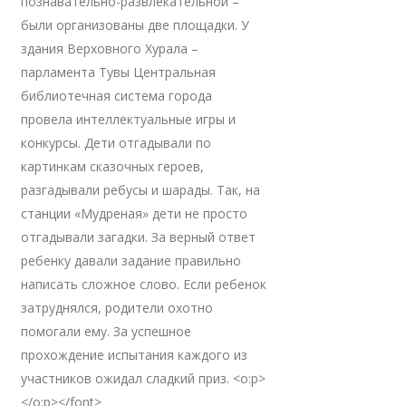
познавательно-развлекательной –
были организованы две площадки. У
здания Верховного Хурала –
парламента Тувы Центральная
библиотечная система города
провела интеллектуальные игры и
конкурсы. Дети отгадывали по
картинкам сказочных героев,
разгадывали ребусы и шарады. Так, на
станции «Мудреная» дети не просто
отгадывали загадки. За верный ответ
ребенку давали задание правильно
написать сложное слово. Если ребенок
затруднялся, родители охотно
помогали ему. За успешное
прохождение испытания каждого из
участников ожидал сладкий приз. <o:p>
</o:p></font>