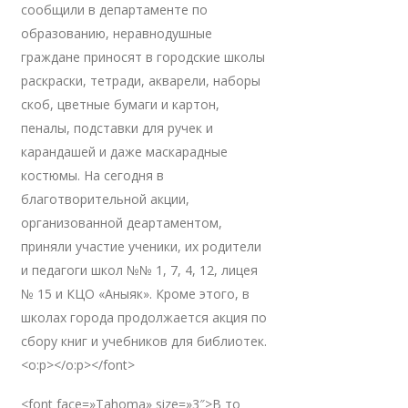
сообщили в департаменте по
образованию, неравнодушные
граждане приносят в городские школы
раскраски, тетради, акварели, наборы
скоб, цветные бумаги и картон,
пеналы, подставки для ручек и
карандашей и даже маскарадные
костюмы. На сегодня в
благотворительной акции,
организованной деартаментом,
приняли участие ученики, их родители
и педагоги школ №№ 1, 7, 4, 12, лицея
№ 15 и КЦО «Аныяк». Кроме этого, в
школах города продолжается акция по
сбору книг и учебников для библиотек.
<o:p></o:p></font>
<font face=»Tahoma» size=»3″>В то