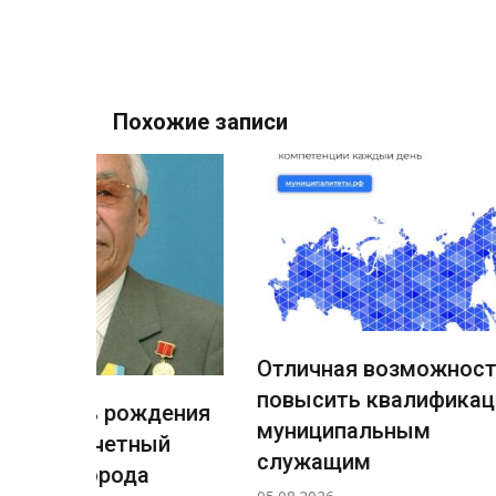
Похожие записи
Отличная возможность
Новый 
повысить квалификацию
причал
ждения
муниципальным
работы
ный
служащим
течение
а