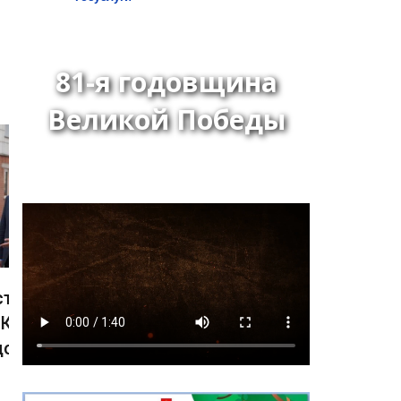
81-я годовщина
Великой Победы
Глава города Кызыла
Ирина Казанцева
поздравила с 92-летием
Почётного гражданина
города Кызыла Григория