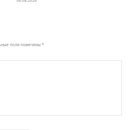
Р
ьные поля помечены
*