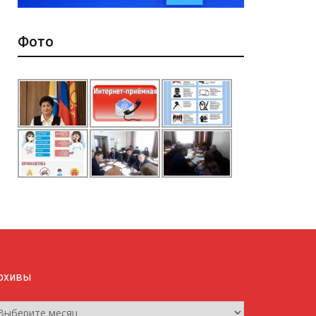
Фото
рхивы
рхивы