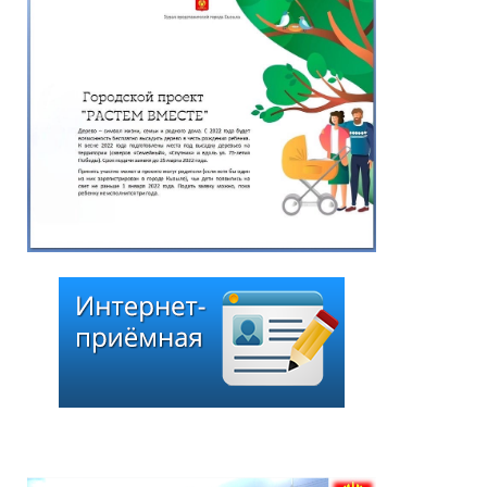
Чоодуевича Ширшина
05.08.2026
*
ейтинг