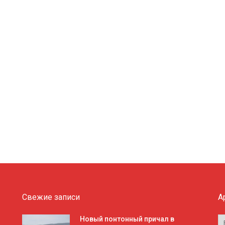
Свежие записи
А
А
Новый понтонный причал в