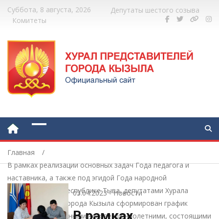
Суббота, 8 августа, 2026
Депутаты шестого созыва
Комитеты
Главная
В рамках реализации основных задач Года педагога и
наставника, а также под эгидой Года народной
сплоченности в Республике Тыва, депутатами Хурала
03.04.2023
-
Новости
представителей города Кызыла сформирован график
В рамках
работы с подопечными несовершеннолетними, состоящими