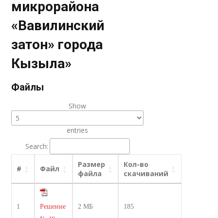
микрорайона
«Вавилинский
затон» города
Кызыла»
Файлы
Show
entries
Search:
Размер
Кол-во
#
Файл
файла
скачиваний
1
Решение
2 МБ
185