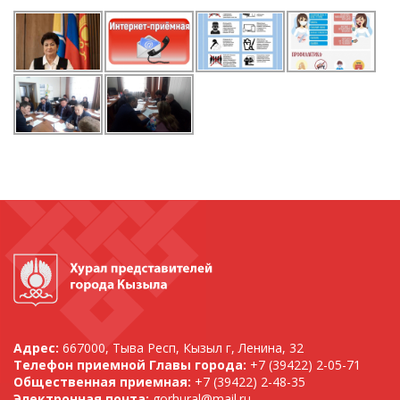
Адрес:
667000, Тыва Респ, Кызыл г, Ленина, 32
Телефон приемной Главы города:
+7 (39422) 2-05-71
Общественная приемная:
+7 (39422) 2-48-35
Электронная почта:
gorhural@mail.ru