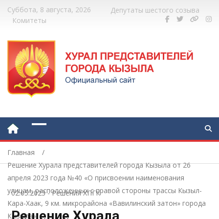
Суббота, 8 августа, 2026
Депутаты шестого созыва
Комитеты
Главная
Решение Хурала представителей города Кызыла от 26
апреля 2023 года №40 «О присвоении наименования
улицам, расположенных с правой стороны трассы Кызыл-
02.05.2023
-
Решения ХПГК
Кара-Хаак, 9 км. микрорайона «Вавилинский затон» города
Решение Хурала
Кызыла»