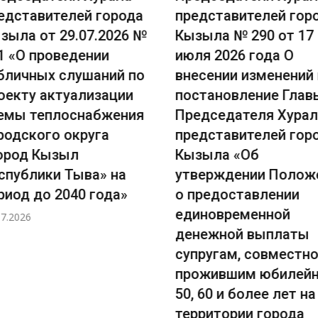
авителей города
представителей города
 от 29.07.2026 №
Кызыла № 290 от 17
 проведении
июля 2026 года О
ных слушаний по
внесении изменений в
у актуализации
постановление Главы-
теплоснабжения
Председателя Хурала
кого округа
представителей города
 Кызыл
Кызыла «Об
лики Тыва» на
утверждении Положения
до 2040 года»
о предоставлении
единовременной
денежной выплаты
супругам, совместно
прожившим юбилейные
50, 60 и более лет на
территории города