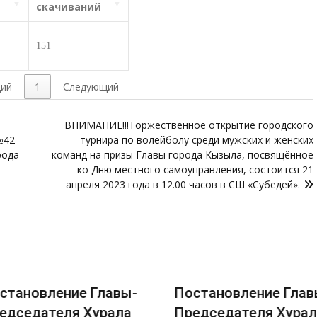
скачиваний
151
ий
1
Следующий
ВНИМАНИЕ!!!Торжественное открытие городского
№42
турнира по волейболу среди мужских и женских
рода
команд на призы Главы города Кызыла, посвящённое
ко Дню местного самоуправления, состоится 21
апреля 2023 года в 12.00 часов в СШ «Субедей».
овление Главы-
Постановление Главы-
дателя Хурала
Председателя Хурала