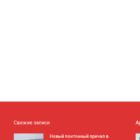
Свежие записи
А
А
Новый понтонный причал в