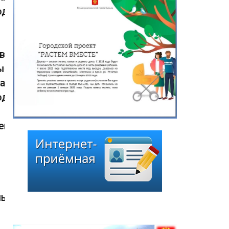
представителей города
Кызыла от 13 июля 2026
г. «О назначении даты
заседания внеочередной
сессии Хурала
представителей города
Кызыла шестого
созыва»
13.07.2026