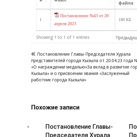
файла
Постановление №43 от 20
1
188 КБ
апреля 2023
Showing 1 to 1 of 1 entries
Предыдущ
Навигация
Постановление Главы-Председателя Хурала
по
представителей города Кызыла от 20.04.23 года 
записям
«О награждении медалью»За вклад в развитие го
Кызыла» и о присвоении звания «Заслуженный
работник города Кызыла»
Похожие записи
лавы-
Постановление Главы-
Постан
рала
Председателя Хурала
Предсе