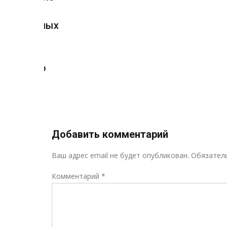
и
иальных
я и
ского
ызыл
»
Добавить комментарий
Ваш адрес email не будет опубликован.
Обязател
Комментарий
*