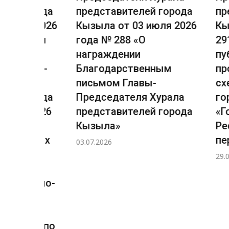
города
представителей города
предст
ля 2026
Кызыла от 03 июля 2026
Кызыла
сении
года № 288 «О
291 «О
награждении
публич
лавы-
Благодарственным
проект
рала
письмом Главы-
схемы 
города
Председателя Хурала
городс
я 2026
представителей города
«Город
Кызыла»
Респуб
ичных
период 
03.07.2026
29.07.2026
ловно-
ов, по