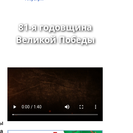
81-я годовщина
Великой Победы
Распоряжение Главы-
Председателя Хурала