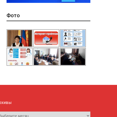
Фото
рхивы
рхивы