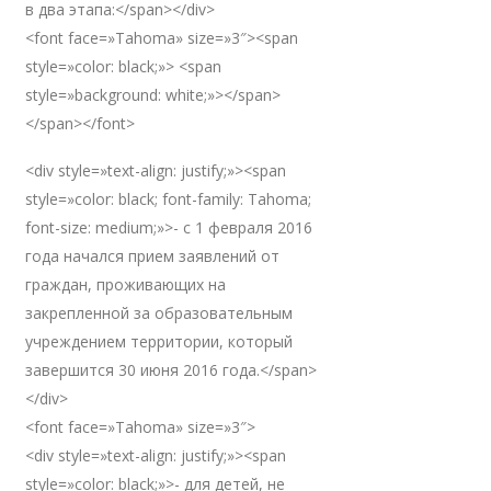
в два этапа:</span></div>
<font face=»Tahoma» size=»3″><span
style=»color: black;»> <span
style=»background: white;»></span>
</span></font>
<div style=»text-align: justify;»><span
style=»color: black; font-family: Tahoma;
font-size: medium;»>- с 1 февраля 2016
года начался прием заявлений от
граждан, проживающих на
закрепленной за образовательным
учреждением территории, который
завершится 30 июня 2016 года.</span>
</div>
<font face=»Tahoma» size=»3″>
<div style=»text-align: justify;»><span
style=»color: black;»>- для детей, не