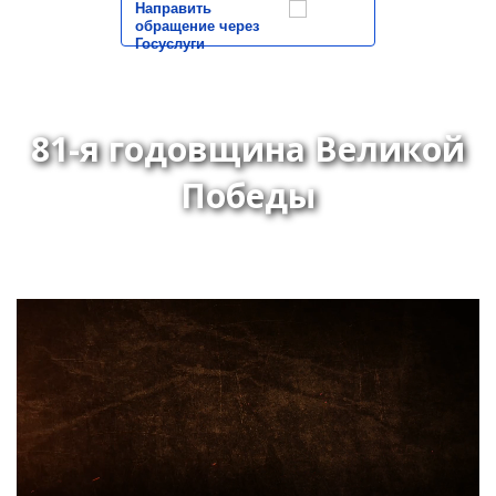
Направить
обращение через
Госуслуги
81-я годовщина Великой
Победы