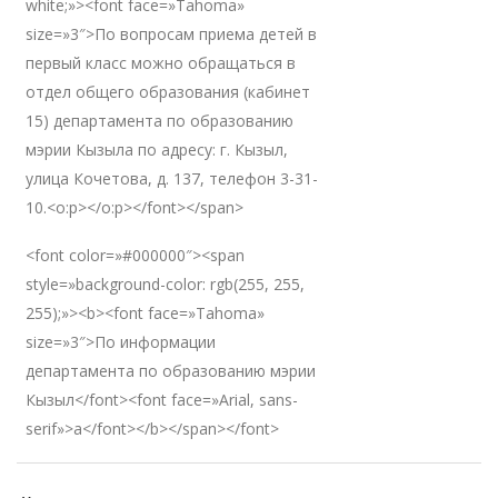
white;»><font face=»Tahoma»
size=»3″>По вопросам приема детей в
первый класс можно обращаться в
отдел общего образования (кабинет
15) департамента по образованию
мэрии Кызыла по адресу: г. Кызыл,
улица Кочетова, д. 137, телефон 3-31-
10.<o:p></o:p></font></span>
<font color=»#000000″><span
style=»background-color: rgb(255, 255,
255);»><b><font face=»Tahoma»
size=»3″>По информации
департамента по образованию мэрии
Кызыл</font><font face=»Arial, sans-
serif»>а</font></b></span></font>
Навигация