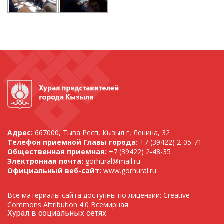
Адрес:
667000, Тыва Респ, Кызыл г, Ленина, 32
Телефон приемной Главы города:
+7 (39422) 2-05-71
Общественная приемная:
+7 (39422) 2-48-35
Электронная почта:
gorhural@mail.ru
Официальный веб-сайт:
www.gorhural.ru
Все материалы сайта доступны по лицензии: Creative
Commons Attribution 4.0 Всемирная
Хурал в социальных сетях