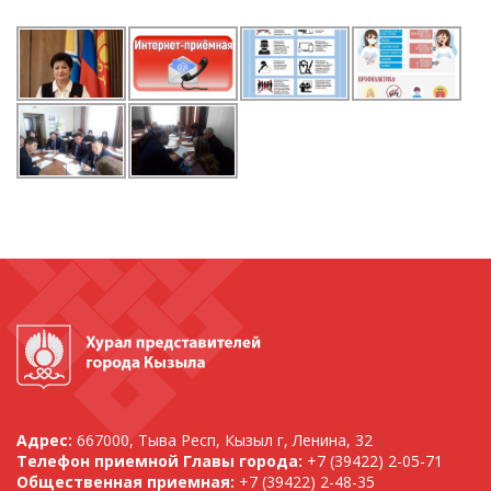
Адрес:
667000, Тыва Респ, Кызыл г, Ленина, 32
Телефон приемной Главы города:
+7 (39422) 2-05-71
Общественная приемная:
+7 (39422) 2-48-35