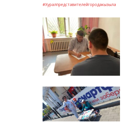
#Хуралпредставителейгородакызыла