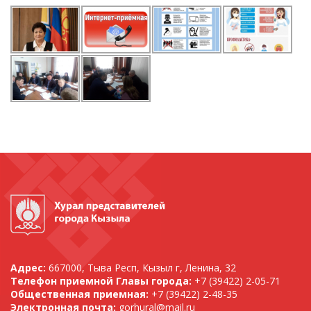
Адрес:
667000, Тыва Респ, Кызыл г, Ленина, 32
Телефон приемной Главы города:
+7 (39422) 2-05-71
Общественная приемная:
+7 (39422) 2-48-35
Электронная почта:
gorhural@mail.ru