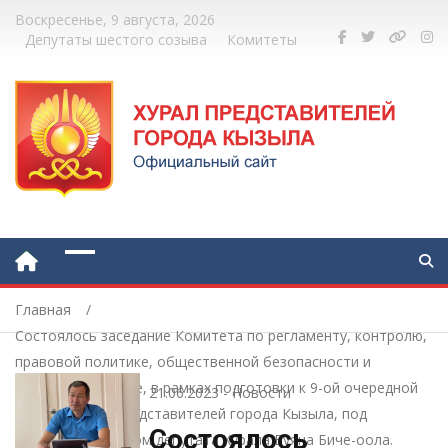
Воскресенье, 9 августа, 2026
Депутаты шестого созыва
Комитеты
Главная
Состоялось заседание Комитета по регламенту, контролю,
правовой политике, общественной безопасности и
депутатской этике, в рамках подготовки к 9-ой очередной
21.06.2023
-
Новости
сессии Хурала представителей города Кызыла, под
Состоялось
председательством депутата Хурала Буяна Биче-оола.