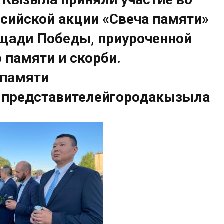
сийской акции «Свеча памяти»
щади Победы, приуроченной
 памяти и скорби.
апамяти
лпредставителейгородакызыла