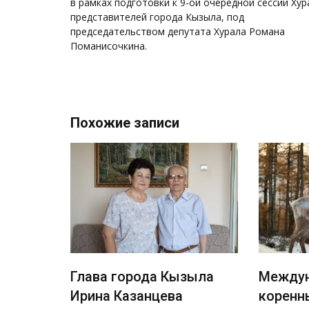
записям
в рамках подготовки к 9-ой очередной сессии Хур
представителей города Кызыла, под
председательством депутата Хурала Романа
Поманисочкина.
Похожие записи
а с
Глава города Кызыла
Междун
 улице
Ирина Казанцева
коренн