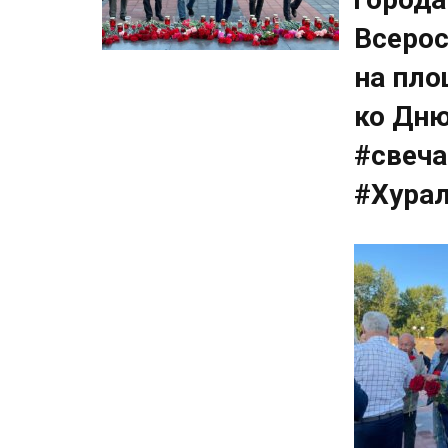
Всерос
на пло
ко Дню
#свеч
#Хура