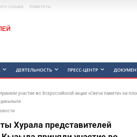
ого созыва
Комитеты
А
ДЕЯТЕЛЬНОСТЬ
ПРЕСС-ЦЕНТР
ДОКУМЕН
приняли участие во Всероссийской акции «Свеча памяти» на пл
одакызыла
овости
ты Хурала представителей
 Кызыла приняли участие во