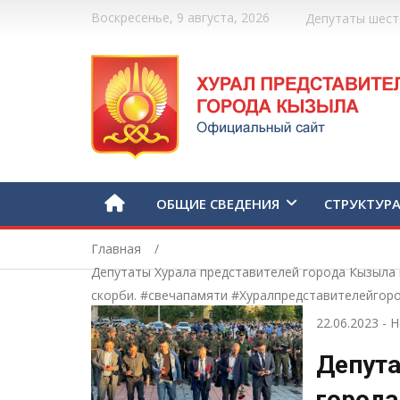
Воскресенье, 9 августа, 2026
Депутаты шест
ОБЩИЕ СВЕДЕНИЯ
СТРУКТУР
Главная
Депутаты Хурала представителей города Кызыла 
скорби. #свечапамяти #Хуралпредставителейгор
22.06.2023
-
Н
Депута
города