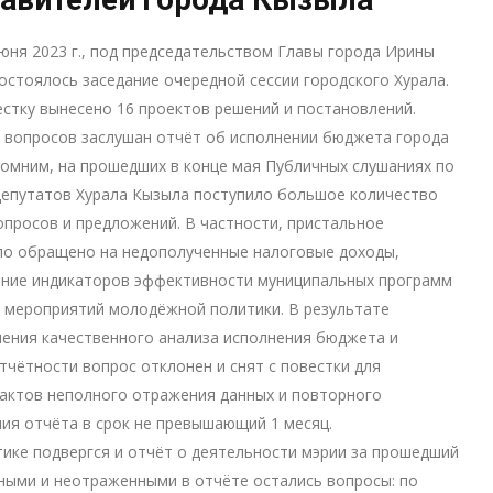
июня 2023 г., под председательством Главы города Ирины
остоялось заседание очередной сессии городского Хурала.
естку вынесено 16 проектов решений и постановлений.
 вопросов заслушан отчёт об исполнении бюджета города
апомним, на прошедших в конце мая Публичных слушаниях по
депутатов Хурала Кызыла поступило большое количество
опросов и предложений. В частности, пристальное
ло обращено на недополученные налоговые доходы,
ение индикаторов эффективности муниципальных программ
 мероприятий молодёжной политики. В результате
ения качественного анализа исполнения бюджета и
чётности вопрос отклонен и снят с повестки для
актов неполного отражения данных и повторного
ия отчёта в срок не превышающий 1 месяц.
ике подвергся и отчёт о деятельности мэрии за прошедший
ными и неотраженными в отчёте остались вопросы: по