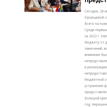
Сегодня, 28 
Казанцевой с
Всего на пов
Среди первых
за 2022 г. Н
бюджету от 
замечаний, в
внимание бы
непредставл
и реализацию
непредоставл
бюджетной от
устранения ф
предоставлен
Большой крит
год. Нерешен