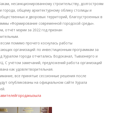
акам, несанкционированному строительству, долгостроям
и города, общему архитектурному облику столицы и
общественных и дворовых территорий, благоустроенных в
раммы «Формирование современной городской среды».
м, отчёт мэрии за 2022 год признан
рительным.
сессии помимо прочего коснулась работы
жающих организаций: по инвестиционным программам за
ед Хуралом города отчитались Водоканал, Тываэнерго и
Ц. С учётом замечаний, предложений работа организаций
вана как удовлетворительная.
мание, все принятые сессионные решения после
удут опубликованы на официальном сайте Хурала
ей.
тавителейгородакызыла