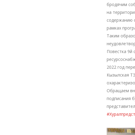
бродячим соб
на территори
содержанию 
рамках прог
Таким образо
неудовлетво
Повестка 9й 
ресурсоснаб
2022 год пер
Кызылская ТЭ
охарактеризо
Обращаем вни
подписания б
представител
#Хуралпредс