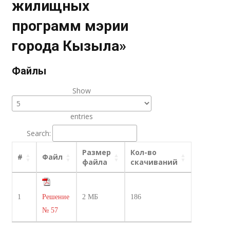
жилищных
программ мэрии
города Кызыла»
Файлы
Show
entries
Search:
Размер
Кол-во
#
Файл
файла
скачиваний
1
Решение
2 МБ
186
№ 57