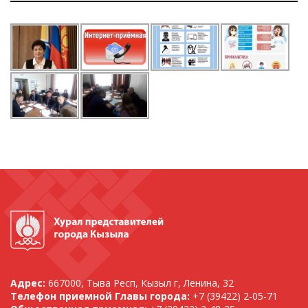
Адрес:
667000, Тыва Респ, Кызыл г, Ленина, 32
Телефон приемной Главы города:
+7 (39422) 2-05-71