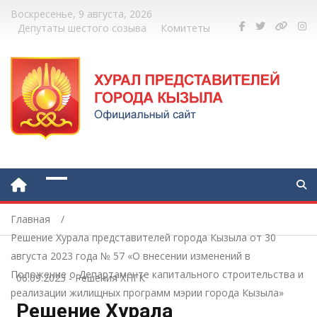
Воскресенье, 9 августа, 2026
Депутаты шестого созыва
Комитеты
Главная
Решение Хурала представителей города Кызыла от 30
августа 2023 года № 57 «О внесении изменений в
Положение о Департаменте капитального строительства и
06.09.2023
-
Решения ХПГК
реализации жилищных программ мэрии города Кызыла»
Решение Хурала