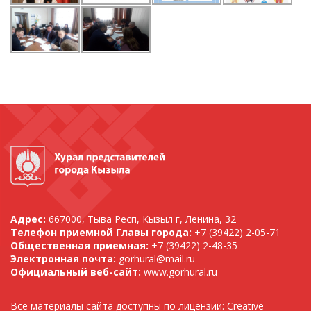
Адрес:
667000, Тыва Респ, Кызыл г, Ленина, 32
Телефон приемной Главы города:
+7 (39422) 2-05-71
Общественная приемная:
+7 (39422) 2-48-35
Электронная почта:
gorhural@mail.ru
Официальный веб-сайт:
www.gorhural.ru
Все материалы сайта доступны по лицензии: Creative