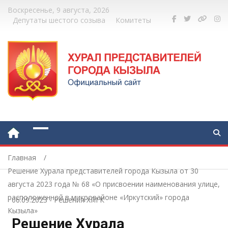
Воскресенье, 9 августа, 2026
Депутаты шестого созыва
Комитеты
Главная
Решение Хурала представителей города Кызыла от 30
августа 2023 года № 68 «О присвоении наименования улице,
расположенной в микрорайоне «Иркутский» города
06.09.2023
-
Решения ХПГК
Кызыла»
Решение Хурала