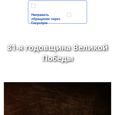
Направить
обращение через
Госуслуги
81-я годовщина Великой
Победы