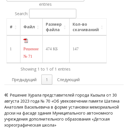
entries
Search:
Размер
Кол-во
#
Файл
файла
скачиваний
1
Решение
474 КБ
147
№ 71
Showing 1 to 1 of 1 entries
Предыдущий
1
Следующий
Навигация
Решение Хурала представителей города Кызыла от 30
по
августа 2023 года № 70 «Об увековечении памяти Шатина
записям
Анатолия Васильевича в форме установки мемориальной
доски на фасаде здания Муниципального автономного
учреждения дополнительного образования «Детская
хореографическая школа»