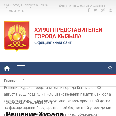
Суббота, 8 августа, 2026
Депутаты шестого созыва
Комитеты
Главная
Решение Хурала представителей города Кызыла от 30
августа 2023 года № 71 «Об увековечении памяти Сан-оола
Сергека Артуровича в виде установки мемориальной доски
06.09.2023
-
Решения ХПГК
на фасаде здании Государственной бюджетной учреждении
Решение Хурала
здравоохранении Республики Тыва «Республиканская