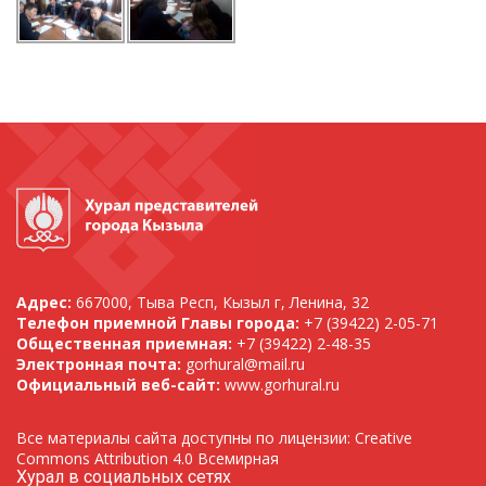
Адрес:
667000, Тыва Респ, Кызыл г, Ленина, 32
Телефон приемной Главы города:
+7 (39422) 2-05-71
Общественная приемная:
+7 (39422) 2-48-35
Электронная почта:
gorhural@mail.ru
Официальный веб-сайт:
www.gorhural.ru
Все материалы сайта доступны по лицензии: Creative
Commons Attribution 4.0 Всемирная
Хурал в социальных сетях