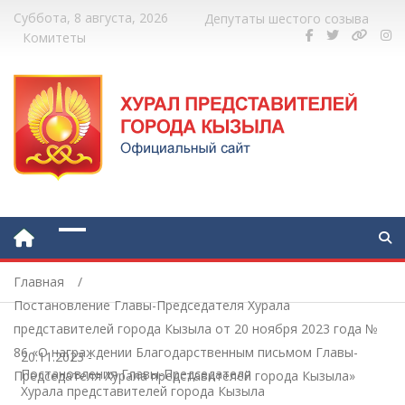
Суббота, 8 августа, 2026
Депутаты шестого созыва
Комитеты
Главная
Постановление Главы-Председателя Хурала
представителей города Кызыла от 20 ноября 2023 года №
86 «О награждении Благодарственным письмом Главы-
20.11.2023
-
Постановления Главы-Председателя
Председателя Хурала представителей города Кызыла»
Хурала представителей города Кызыла