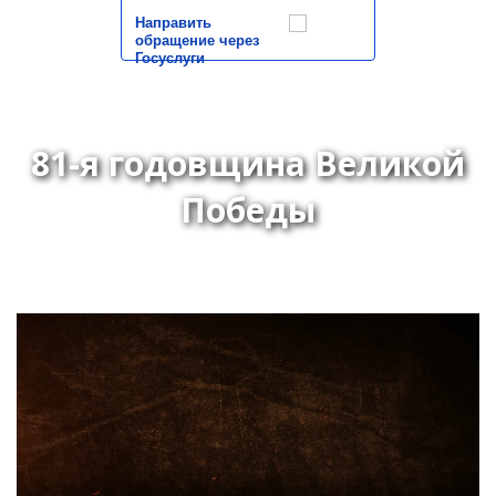
Направить
обращение через
Госуслуги
81-я годовщина Великой
Победы