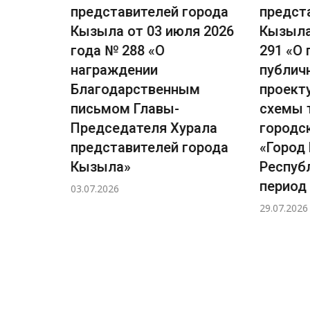
города
представителей города
предст
ля 2026
Кызыла от 03 июля 2026
Кызыла
сении
года № 288 «О
291 «О
награждении
публич
лавы-
Благодарственным
проект
рала
письмом Главы-
схемы 
города
Председателя Хурала
городс
я 2026
представителей города
«Город
Кызыла»
Респуб
ичных
период 
03.07.2026
29.07.2026
ловно-
ов, по