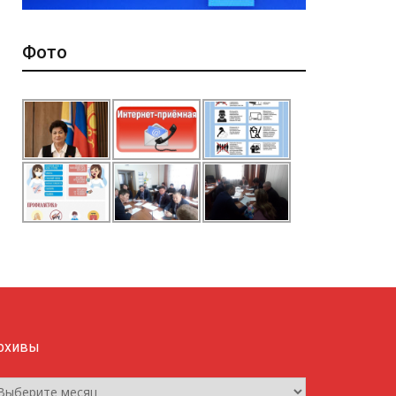
Фото
рхивы
рхивы