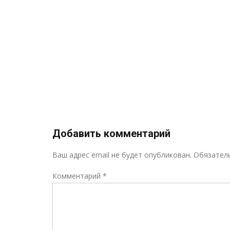
и
иальных
я и
ского
ызыл
»
Добавить комментарий
Ваш адрес email не будет опубликован.
Обязател
Комментарий
*