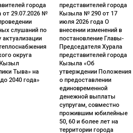
авителей города
представителей города
 от 29.07.2026 №
Кызыла № 290 от 17
 проведении
июля 2026 года О
ных слушаний по
внесении изменений в
у актуализации
постановление Главы-
теплоснабжения
Председателя Хурала
кого округа
представителей города
 Кызыл
Кызыла «Об
лики Тыва» на
утверждении Положения
до 2040 года»
о предоставлении
единовременной
денежной выплаты
супругам, совместно
прожившим юбилейные
50, 60 и более лет на
территории города