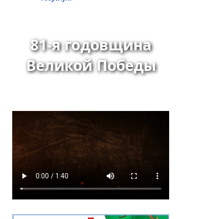
81-я годовщина
Великой Победы
Распоряжение Главы-
Председателя Хурала