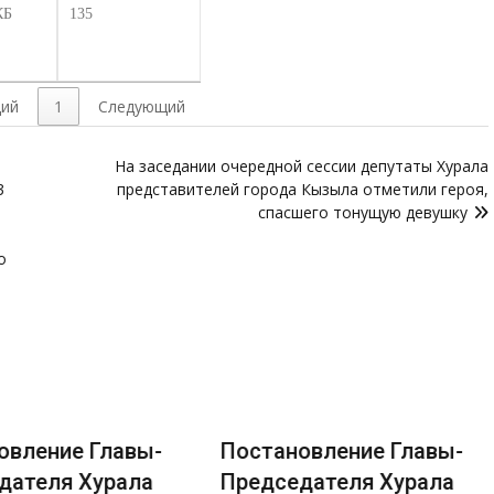
КБ
135
ий
1
Следующий
На заседании очередной сессии депутаты Хурала
3
представителей города Кызыла отметили героя,
спасшего тонущую девушку
о
овление Главы-
Постановление Главы-
дателя Хурала
Председателя Хурала