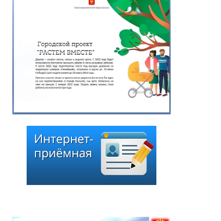
представителей города
Кызыла от 13 июля 2026
г. «О назначении даты
заседания внеочередной
сессии Хурала
представителей города
Кызыла шестого
созыва»
13.07.2026