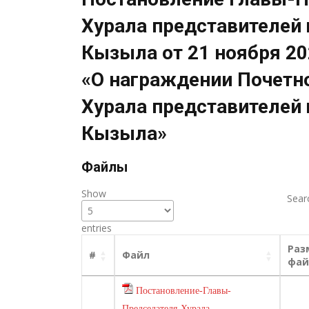
Хурала представителей 
Кызыла от 21 ноября 20
«О награждении Почетн
Хурала представителей 
Кызыла»
Файлы
Show
Sear
entries
Раз
#
Файл
фай
Постановление-Главы-
Председателя-Хурала-