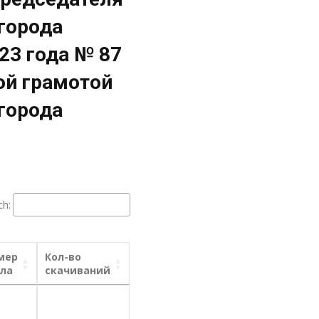
города
23 года № 87
ой грамотой
города
ch:
мер
Кол-во
ла
скачиваний