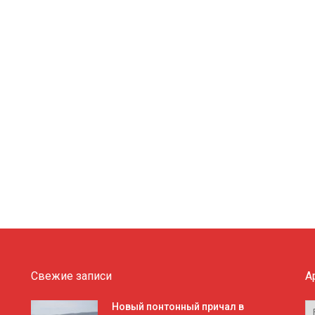
Свежие записи
А
А
Новый понтонный причал в