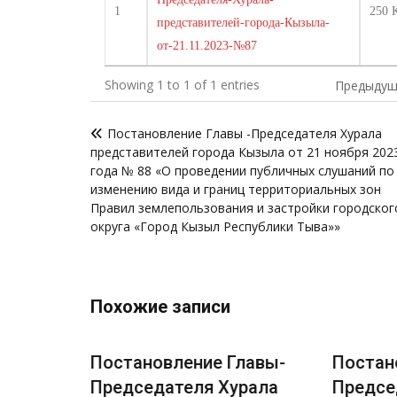
1
250 
представителей-города-Кызыла-
от-21.11.2023-№87
Showing 1 to 1 of 1 entries
Предыдущ
Навигация
Постановление Главы -Председателя Хурала
по
представителей города Кызыла от 21 ноября 202
записям
года № 88 «О проведении публичных слушаний по
изменению вида и границ территориальных зон
Правил землепользования и застройки городског
округа «Город Кызыл Республики Тыва»»
Похожие записи
лавы-
Постановление Главы-
Постан
рала
Председателя Хурала
Предсе