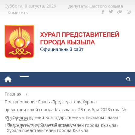
Суббота, 8 августа, 2026
Депутаты шестого созыва
Комитеты
Главная
Постановление Главы-Председателя Хурала
представителей города Кызыла от 23 ноября 2023 года №
89 «О награждении Благодарственным письмом Главы-
23.11.2023
-
Постановления Главы-Председателя
Председателя Хурала представителей города Кызыла»
Хурала представителей города Кызыла