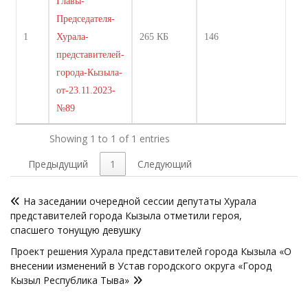
Главы-
Председателя-
1
Хурала-
265 КБ
146
представителей-
города-Кызыла-
от-23.11.2023-
№89
Showing 1 to 1 of 1 entries
Предыдущий
1
Следующий
Навигация
На заседании очередной сессии депутаты Хурала
по
представителей города Кызыла отметили героя,
записям
спасшего тонущую девушку
Проект решения Хурала представителей города Кызыла «О
внесении изменений в Устав городского округа «Город
Кызыл Республика Тыва»