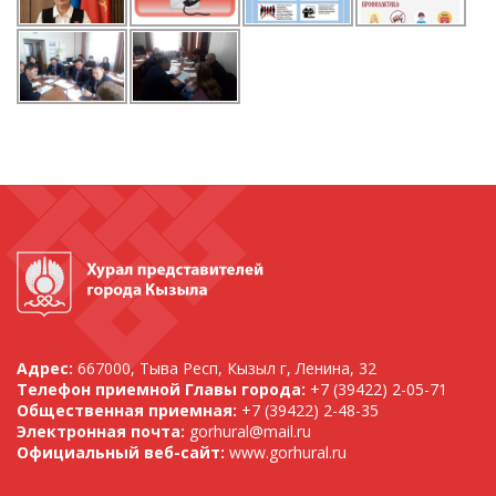
Адрес:
667000, Тыва Респ, Кызыл г, Ленина, 32
Телефон приемной Главы города:
+7 (39422) 2-05-71
Общественная приемная:
+7 (39422) 2-48-35
Электронная почта:
gorhural@mail.ru
Официальный веб-сайт:
www.gorhural.ru