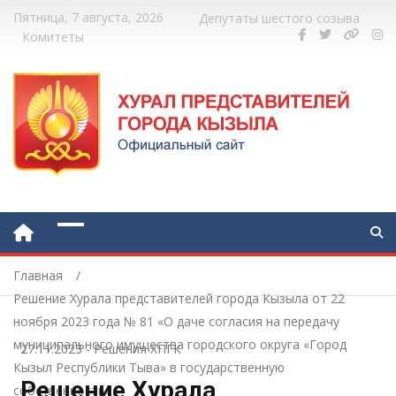
Пятница, 7 августа, 2026
Депутаты шестого созыва
Комитеты
Главная
Решение Хурала представителей города Кызыла от 22
ноября 2023 года № 81 «О даче согласия на передачу
муниципального имущества городского округа «Город
27.11.2023
-
Решения ХПГК
Кызыл Республики Тыва» в государственную
Решение Хурала
собственность»