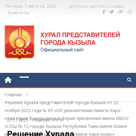
Пятница, 7 августа, 2026
Депутаты шестого созыва
Комитеты
Главная
Решение Хурала представителей города Кызыла от 22
ноября 2023 года № 83 «Об увековечении памяти Кара-
оола Юрия Валерьевича в форме присвоения имени МБОУ
27.11.2023
-
Решения ХПГК
«СОШ № 12 города Кызыла Республики Тыва имени Воина-
Решение Хурала
интернационалиста Юрия Валерьевича Кара-оола»»