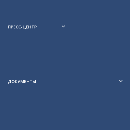
План работы
Cессии
ПРЕСС-ЦЕНТР
Новости
Архив новостей
Фотогалерея
ДОКУМЕНТЫ
Устав городского округа «Город Кызыл
Республики Тыва»
Генеральный план города Кызыла
Постановление Главы-Председателя Хурала