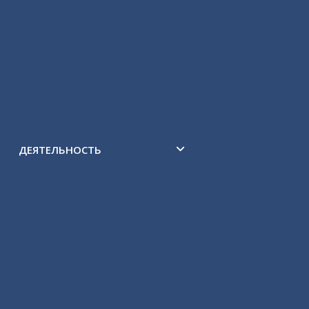
Депутатские фракции
Комитеты
Аппарат Хурала
Структура
ДЕЯТЕЛЬНОСТЬ
Комфортная городская среда
Сведения о закупках
Наказы избирателей 6 созыва
Отчёты о деятельности