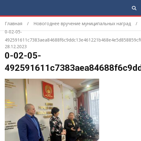
Главная
Новогоднее вручение муниципальных наград
0-02-05-
492591611c7383aea84688f6c9ddc13e461221b468e4e5d858859cf
28.12.2023
0-02-05-
492591611c7383aea84688f6c9d