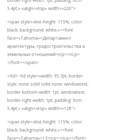
border-right-width: 1pt; padding: 0cm
5.4pt;» valign=»top» width=»220″>
<span style=»line-height: 115%; color:
black; background: white;»><font
face=»Tahoma»>Департамент
архитектуры, градостроительства и
земельных отношений<o:p></o:p>
</font></span>
</td> <td style=»width: 95.7pt; border-
style: none solid solid none; windowtext;
border-bottom-width: 1pt; windowtext;
border-right-width: 1pt; padding: 0cm
5.4pt;» valign=»top» width=»128″>
<span style=»line-height: 115%; color:
black; background: white;»><font
face=»Tahoma»>13<o:p></o:p></font>