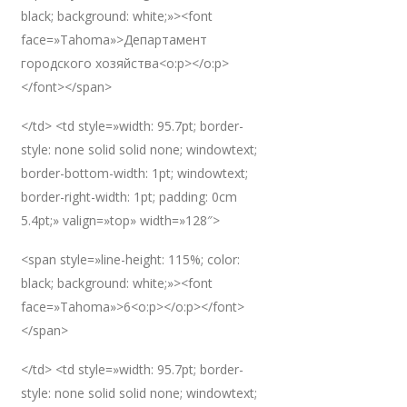
black; background: white;»><font
face=»Tahoma»>Департамент
городского хозяйства<o:p></o:p>
</font></span>
</td> <td style=»width: 95.7pt; border-
style: none solid solid none; windowtext;
border-bottom-width: 1pt; windowtext;
border-right-width: 1pt; padding: 0cm
5.4pt;» valign=»top» width=»128″>
<span style=»line-height: 115%; color:
black; background: white;»><font
face=»Tahoma»>6<o:p></o:p></font>
</span>
</td> <td style=»width: 95.7pt; border-
style: none solid solid none; windowtext;