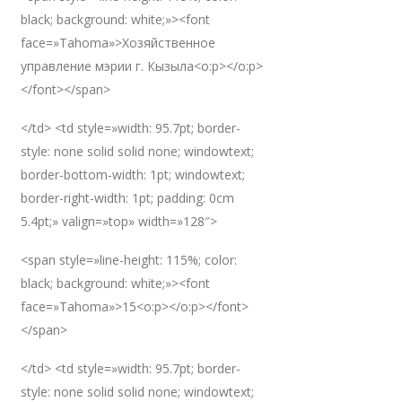
black; background: white;»><font
face=»Tahoma»>Хозяйственное
управление мэрии г. Кызыла<o:p></o:p>
</font></span>
</td> <td style=»width: 95.7pt; border-
style: none solid solid none; windowtext;
border-bottom-width: 1pt; windowtext;
border-right-width: 1pt; padding: 0cm
5.4pt;» valign=»top» width=»128″>
<span style=»line-height: 115%; color:
black; background: white;»><font
face=»Tahoma»>15<o:p></o:p></font>
</span>
</td> <td style=»width: 95.7pt; border-
style: none solid solid none; windowtext;