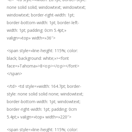
none solid solid; windowtext; windowtext;
windowtext; border-right-width: 1pt;
border-bottom-width: 1pt; border-left-
width: 1pt; padding: 0cm 5.4pt;»
valign=»top» width=»36″>
<span style=»line-height: 115%; color:
black; background: white;»><font
face=»Tahoma»>8<o:p></o:p></font>
</span>
</td> <td style=»width: 164.7pt; border-
style: none solid solid none; windowtext;
border-bottom-width: 1pt; windowtext;
border-right-width: 1pt; padding: 0cm
5.4pt;» valign=»top» width=»220″>
<span style=»line-height: 115%; color: