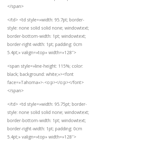
</span>
</td> <td style=»width: 95.7pt; border-
style: none solid solid none; windowtext;
border-bottom-width: 1pt; windowtext;
border-right-width: 1pt; padding: 0cm
5.4pt;» valign=»top» width=»128″>
<span style=»line-height: 115%; color:
black; background: white;»><font
face=»Tahoma»>-<o:p></o:p></font>
</span>
</td> <td style=»width: 95.75pt; border-
style: none solid solid none; windowtext;
border-bottom-width: 1pt; windowtext;
border-right-width: 1pt; padding: 0cm
5.4pt;» valign=»top» width=»128″>