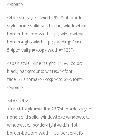
</span>
</td> <td style=»width: 95.75pt; border-
style: none solid solid none; windowtext;
border-bottom-width: 1pt; windowtext;
border-right-width: 1pt; padding: 0cm
5.4pt;» valign=»top» width=»128″>
<span style=»line-height: 115%; color:
black; background: white;»><font
face=»Tahoma»>2<o:p></o:p></font>
</span>
</td> </tr>
<tr> <td style=»width: 26.7pt; border-style:
none solid solid; windowtext; windowtext;
windowtext; border-right-width: 1pt;
border-bottom-width: 1pt; border-left-