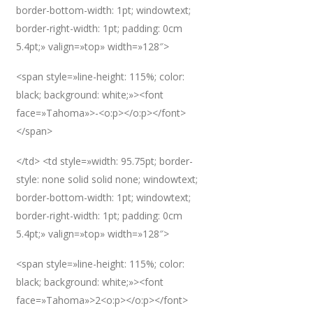
border-bottom-width: 1pt; windowtext;
border-right-width: 1pt; padding: 0cm
5.4pt;» valign=»top» width=»128″>
<span style=»line-height: 115%; color:
black; background: white;»><font
face=»Tahoma»>-<o:p></o:p></font>
</span>
</td> <td style=»width: 95.75pt; border-
style: none solid solid none; windowtext;
border-bottom-width: 1pt; windowtext;
border-right-width: 1pt; padding: 0cm
5.4pt;» valign=»top» width=»128″>
<span style=»line-height: 115%; color:
black; background: white;»><font
face=»Tahoma»>2<o:p></o:p></font>