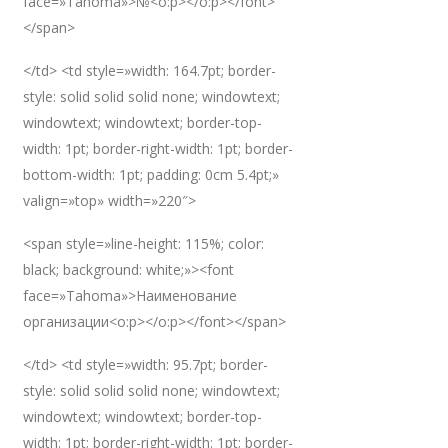
face=»Tahoma»>№<o:p></o:p></font>
</span>
</td> <td style=»width: 164.7pt; border-
style: solid solid solid none; windowtext;
windowtext; windowtext; border-top-
width: 1pt; border-right-width: 1pt; border-
bottom-width: 1pt; padding: 0cm 5.4pt;»
valign=»top» width=»220″>
<span style=»line-height: 115%; color:
black; background: white;»><font
face=»Tahoma»>Наименование
организации<o:p></o:p></font></span>
</td> <td style=»width: 95.7pt; border-
style: solid solid solid none; windowtext;
windowtext; windowtext; border-top-
width: 1pt; border-right-width: 1pt; border-