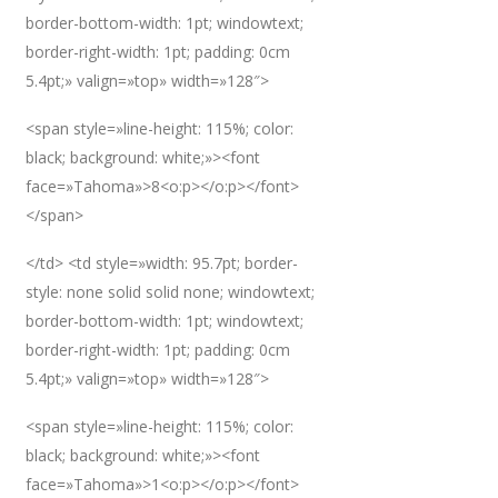
border-bottom-width: 1pt; windowtext;
border-right-width: 1pt; padding: 0cm
5.4pt;» valign=»top» width=»128″>
<span style=»line-height: 115%; color:
black; background: white;»><font
face=»Tahoma»>8<o:p></o:p></font>
</span>
</td> <td style=»width: 95.7pt; border-
style: none solid solid none; windowtext;
border-bottom-width: 1pt; windowtext;
border-right-width: 1pt; padding: 0cm
5.4pt;» valign=»top» width=»128″>
<span style=»line-height: 115%; color:
black; background: white;»><font
face=»Tahoma»>1<o:p></o:p></font>