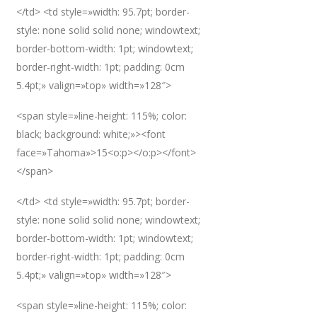
</td> <td style=»width: 95.7pt; border-
style: none solid solid none; windowtext;
border-bottom-width: 1pt; windowtext;
border-right-width: 1pt; padding: 0cm
5.4pt;» valign=»top» width=»128″>
<span style=»line-height: 115%; color:
black; background: white;»><font
face=»Tahoma»>15<o:p></o:p></font>
</span>
</td> <td style=»width: 95.7pt; border-
style: none solid solid none; windowtext;
border-bottom-width: 1pt; windowtext;
border-right-width: 1pt; padding: 0cm
5.4pt;» valign=»top» width=»128″>
<span style=»line-height: 115%; color: