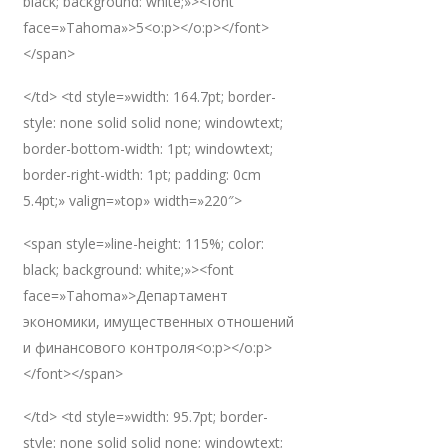
black; background: white;»><font
face=»Tahoma»>5<o:p></o:p></font>
</span>
</td> <td style=»width: 164.7pt; border-
style: none solid solid none; windowtext;
border-bottom-width: 1pt; windowtext;
border-right-width: 1pt; padding: 0cm
5.4pt;» valign=»top» width=»220″>
<span style=»line-height: 115%; color:
black; background: white;»><font
face=»Tahoma»>Департамент
экономики, имущественных отношений
и финансового контроля<o:p></o:p>
</font></span>
</td> <td style=»width: 95.7pt; border-
style: none solid solid none; windowtext;