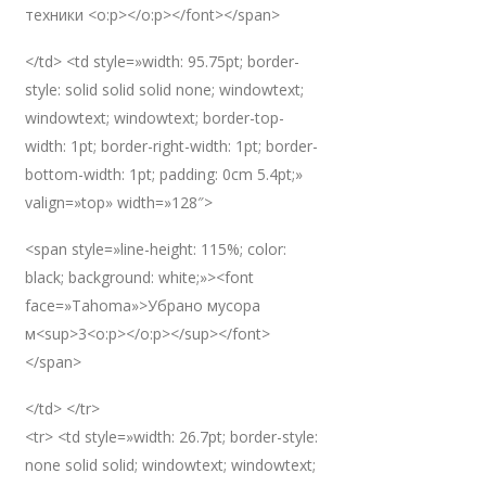
техники <o:p></o:p></font></span>
</td> <td style=»width: 95.75pt; border-
style: solid solid solid none; windowtext;
windowtext; windowtext; border-top-
width: 1pt; border-right-width: 1pt; border-
bottom-width: 1pt; padding: 0cm 5.4pt;»
valign=»top» width=»128″>
<span style=»line-height: 115%; color:
black; background: white;»><font
face=»Tahoma»>Убрано мусора
м<sup>3<o:p></o:p></sup></font>
</span>
</td> </tr>
<tr> <td style=»width: 26.7pt; border-style:
none solid solid; windowtext; windowtext;