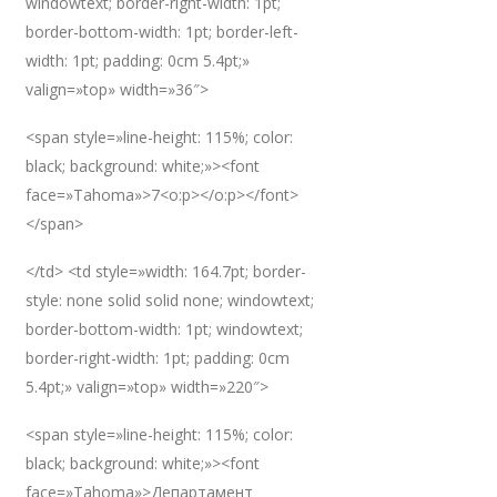
windowtext; border-right-width: 1pt;
border-bottom-width: 1pt; border-left-
width: 1pt; padding: 0cm 5.4pt;»
valign=»top» width=»36″>
<span style=»line-height: 115%; color:
black; background: white;»><font
face=»Tahoma»>7<o:p></o:p></font>
</span>
</td> <td style=»width: 164.7pt; border-
style: none solid solid none; windowtext;
border-bottom-width: 1pt; windowtext;
border-right-width: 1pt; padding: 0cm
5.4pt;» valign=»top» width=»220″>
<span style=»line-height: 115%; color:
black; background: white;»><font
face=»Tahoma»>Департамент