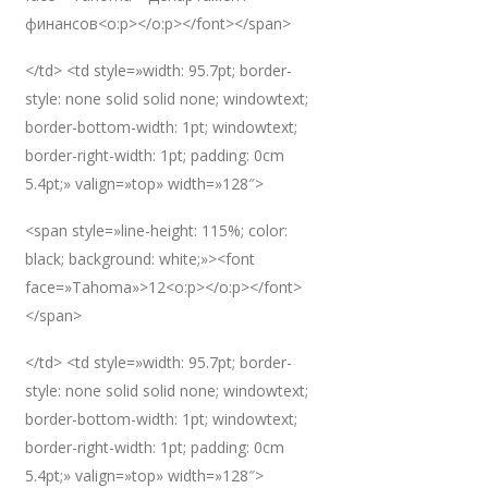
финансов<o:p></o:p></font></span>
</td> <td style=»width: 95.7pt; border-
style: none solid solid none; windowtext;
border-bottom-width: 1pt; windowtext;
border-right-width: 1pt; padding: 0cm
5.4pt;» valign=»top» width=»128″>
<span style=»line-height: 115%; color:
black; background: white;»><font
face=»Tahoma»>12<o:p></o:p></font>
</span>
</td> <td style=»width: 95.7pt; border-
style: none solid solid none; windowtext;
border-bottom-width: 1pt; windowtext;
border-right-width: 1pt; padding: 0cm
5.4pt;» valign=»top» width=»128″>