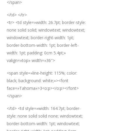
</span>
</td> </tr>
<tr> <td style=»width: 26.7pt; border-style:
none solid solid; windowtext; windowtext;
windowtext; border-right-width: 1pt;
border-bottom-width: 1pt; border-left-
width: 1pt; padding: 0cm 5.4pt;»
valign=»top» width=»36″>
<span style=»line-height: 115%; color:
black; background: white;»><font
face=»Tahoma»>3<o:p></o:p></font>
</span>
</td> <td style=»width: 164.7pt; border-
style: none solid solid none; windowtext;
border-bottom-width: 1pt; windowtext;