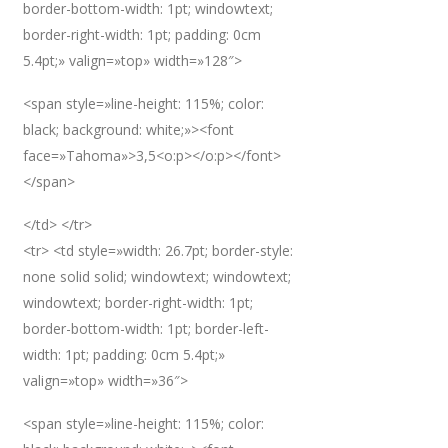
border-bottom-width: 1pt; windowtext;
border-right-width: 1pt; padding: 0cm
5.4pt;» valign=»top» width=»128″>
<span style=»line-height: 115%; color:
black; background: white;»><font
face=»Tahoma»>3,5<o:p></o:p></font>
</span>
</td> </tr>
<tr> <td style=»width: 26.7pt; border-style:
none solid solid; windowtext; windowtext;
windowtext; border-right-width: 1pt;
border-bottom-width: 1pt; border-left-
width: 1pt; padding: 0cm 5.4pt;»
valign=»top» width=»36″>
<span style=»line-height: 115%; color: