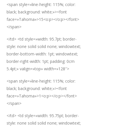
<span style=»line-height: 115%; color:
black; background: white;»><font
face=»Tahoma»>15<o:p></o:p></font>
</span>
</td> <td style=»width: 95.7pt; border-
style: none solid solid none; windowtext;
border-bottom-width: 1pt; windowtext;
border-right-width: 1pt; padding: 0cm
5.4pt;» valign=»top» width=»128″>
<span style=»line-height: 115%; color:
black; background: white;»><font
face=»Tahoma»>1<o:p></o:p></font>
</span>
</td> <td style=»width: 95.75pt; border-
style: none solid solid none; windowtext;