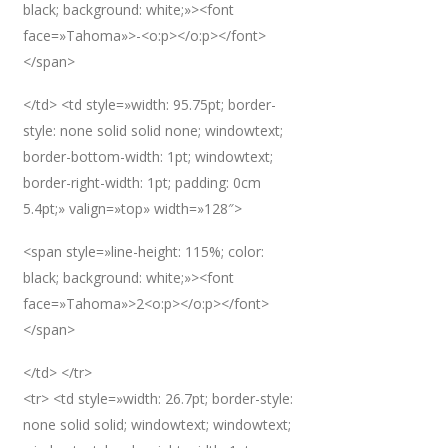
black; background: white;»><font
face=»Tahoma»>-<o:p></o:p></font>
</span>
</td> <td style=»width: 95.75pt; border-
style: none solid solid none; windowtext;
border-bottom-width: 1pt; windowtext;
border-right-width: 1pt; padding: 0cm
5.4pt;» valign=»top» width=»128″>
<span style=»line-height: 115%; color:
black; background: white;»><font
face=»Tahoma»>2<o:p></o:p></font>
</span>
</td> </tr>
<tr> <td style=»width: 26.7pt; border-style:
none solid solid; windowtext; windowtext;