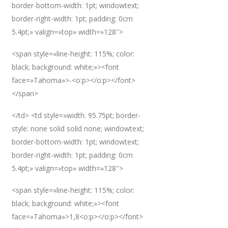
border-bottom-width: 1pt; windowtext;
border-right-width: 1pt; padding: 0cm
5.4pt;» valign=»top» width=»128″>
<span style=»line-height: 115%; color:
black; background: white;»><font
face=»Tahoma»>-<o:p></o:p></font>
</span>
</td> <td style=»width: 95.75pt; border-
style: none solid solid none; windowtext;
border-bottom-width: 1pt; windowtext;
border-right-width: 1pt; padding: 0cm
5.4pt;» valign=»top» width=»128″>
<span style=»line-height: 115%; color:
black; background: white;»><font
face=»Tahoma»>1,8<o:p></o:p></font>