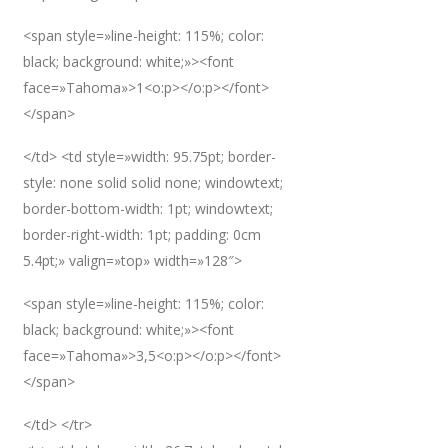
<span style=»line-height: 115%; color:
black; background: white;»><font
face=»Tahoma»>1<o:p></o:p></font>
</span>
</td> <td style=»width: 95.75pt; border-
style: none solid solid none; windowtext;
border-bottom-width: 1pt; windowtext;
border-right-width: 1pt; padding: 0cm
5.4pt;» valign=»top» width=»128″>
<span style=»line-height: 115%; color:
black; background: white;»><font
face=»Tahoma»>3,5<o:p></o:p></font>
</span>
</td> </tr>