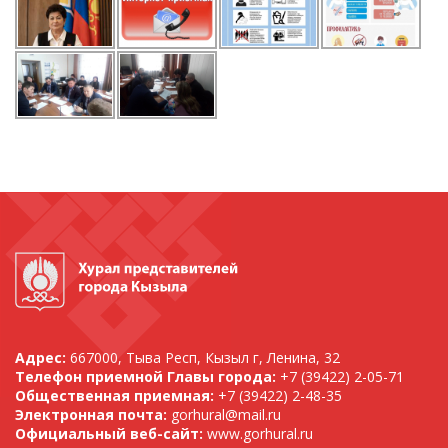
Адрес:
667000, Тыва Респ, Кызыл г, Ленина, 32
Телефон приемной Главы города:
+7 (39422) 2-05-71
Общественная приемная:
+7 (39422) 2-48-35
Электронная почта:
gorhural@mail.ru
Официальный веб-сайт:
www.gorhural.ru