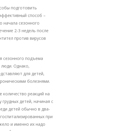
собы подготовить
 эффективный способ –
до начала сезонного
чение 2-3 недель после
нтител против вирусов
мя сезонного подъема
 люди. Однако,
едставляют для детей,
хроническими болезнями.
е количество реакций на
 грудных детей, начиная с
еди детей обычно в два-
в госпитализированных при
яжело и именно их надо