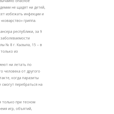
звычайно опасное
демии не щадят ни детей,
жет избежать инфекции и
«коварство» гриппа.
нсера республики, за 9
я заболеваемости
ы № 8 г. Кызыла, 15 – в
 только из
меют ни летать по
го человека от другого
такте, когда паразиты
е смогут перебраться на
я только при тесном
ремя игр, объятий,