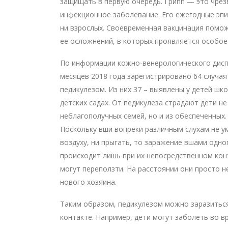
защищать в первую очередь. Грипп — это чре
инфекционное заболевание. Его ежегодные эпи
ни взрослых. Своевременная вакцинация помо
ее осложнений, в которых проявляется особое 
По информации кожно-венерологического диспа
месяцев 2018 года зарегистрировано 64 случа
педикулезом. Из них 37 – выявлены у детей школ
детских садах. От педикулеза страдают дети не
неблагополучных семей, но и из обеспеченных.
Поскольку вши вопреки различным слухам не у
воздуху, ни прыгать, то заражение вшами одно
происходит лишь при их непосредственном кон
могут переползти. На расстоянии они просто н
нового хозяина.
Таким образом, педикулезом можно заразитьс
контакте. Например, дети могут заболеть во в