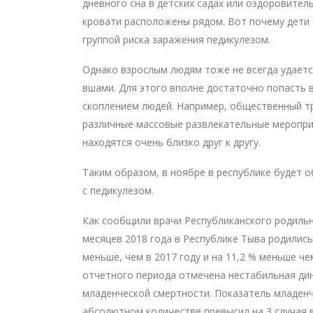
дневного сна в детских садах или оздоровитель
кровати расположены рядом. Вот почему дети
группой риска заражения педикулезом.
Однако взрослым людям тоже не всегда удает
вшами. Для этого вполне достаточно попасть 
скоплением людей. Например, общественный тр
различные массовые развлекательные меропри
находятся очень близко друг к другу.
Таким образом, в ноябре в республике будет 
с педикулезом.
Как сообщили врачи Республиканского родильн
месяцев 2018 года в Республике Тыва родились 
меньше, чем в 2017 году и на 11,2 % меньше че
отчетного периода отмечена нестабильная ди
младенческой смертности. Показатель младенч
абсолютном количестве превысил на 3 случая в