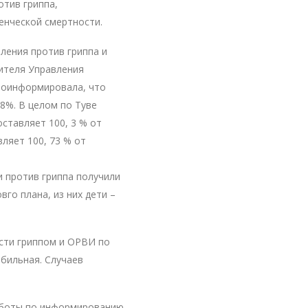
отив гриппа,
енческой смертности.
ления против гриппа и
ителя Управления
роинформировала, что
98%. В целом по Туве
оставляет 100, 3 % от
вляет 100, 73 % от
и против гриппа получили
вго плана, из них дети –
сти гриппом и ОРВИ по
абильная. Случаев
аботы по информированию