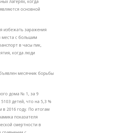
ных лагерях, когда
 являются основной
ся избежать заражения
в места с большим
анспорт в часы пик,
ятия, когда люди
объявлен месячник борьбы
ого дома № 1, за 9
5103 детей, что на 5,3 %
м в 2016 году. По итогам
намика показателя
еской смертности в
 сравнении с