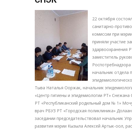
22 октября состоя
санитарно-против
комиссии при мэрии
приняли участие з
здарвоохранения Р
заместитель руков
Роспотребнадзора 
начальник отдела 
эпидемиологическо
Тыва Наталья Ооржак, начальник эпидемиолог
«Центр гигиены и эпидемиологии РТ» Снежана 
РТ «Республиканский родильный дом № 1» Мочу
врач РБУЗ РТ «Городская поликлиника» Долаан 
заседании председательствовал начальник Уп
развития мэрии Кызыла Алексей Артык-оол, ра