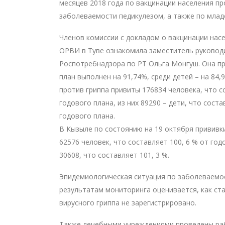
месяцев 2018 года по вакцинации населения пр
заболеваемости педикулезом, а также по млад
Членов комиссии с докладом о вакцинации насе
ОРВИ в Туве ознакомила заместитель руковод
Роспотребнадзора по РТ Ольга Монгуш. Она п
план выполнен на 91,74%, среди детей – на 84,
против гриппа привиты 176834 человека, что с
годового плана, из них 89290 – дети, что соста
годового плана.
В Кызыле по состоянию на 19 октября прививк
62576 человек, что составляет 100, 6 % от годо
30608, что составляет 101, 3 %.
Эпидемиологическая ситуация по заболеваемо
результатам мониторинга оценивается, как ст
вирусного гриппа не зарегистрировано.
Также лечебными учреждениями проведены р