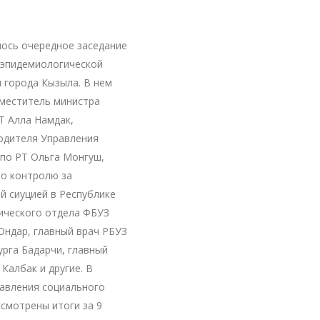
лось очередное заседание
оэпидемиологической
 города Кызыла. В нем
аместитель министра
Т Алла Намдак,
одителя Управления
по РТ Ольга Монгуш,
по контролю за
й сиуцией в Республике
ического отдела ФБУЗ
Ондар, главный врач РБУЗ
рга Бадарчи, главный
Калбак и другие. В
равления социального
ссмотрены итоги за 9