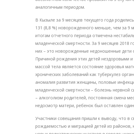
аналогичным периодом.
В Кызыле за 9 месяцев текущего года родились
131 (8,8 %) новорожденного меньше, чем за 9 м
итогам отчетного периода отмечена нестабил
младенческой смертности. За 9 месяцев 2018 го
них – это новорожденные недоношенные дети от
Причиной рождения этих детей нездоровыми и 
массой тела является состояние здоровья мат
хронических заболеваний как туберкулез орга
аномалия развития женщины, половые инфекции
младенческой смертности – болезнь нервной с
– алкоголизм родителей, постоянная смена мес
недосмотр матери, ребенок был оставлен один 
Участники совещания пришли к выводу, что в с
рождаемостью и миграцией детей из районов,
новых педиатрических участков в городе; нужн