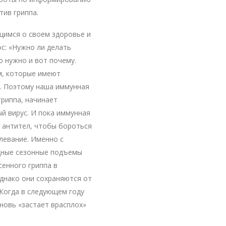
тив гриппа.
щимся о своем здоровье и
ос: «Нужно ли делать
о нужно и вот почему.
м, которые имеют
. Поэтому наша иммунная
гриппа, начинает
ый вирус. И пока иммунная
 антител, чтобы бороться
олевание. Именно с
дные сезонные подъемы
сенного гриппа в
днако они сохраняются от
 Когда в следующем году
вновь «застает врасплох»