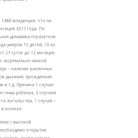
 1488 младенцев, что на
есяцев 2017 года. По
ьная динамика показателя
да умерли 15 детей, 10 из
 27 суток до 12 месяцев.
с эксремально-низкой
ери – наличие различных
нов дыхания, врожденная
 и т.д. Причина 1 случая
истемы ребенка, 3 случаев
та жительства, 1 случая –
в коляске.
вязи с высокой
 необходимо открытие
о усилить диспансерное