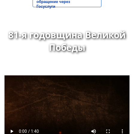
обращение через
Госуслуги
81-я годовщина Великой
Победы