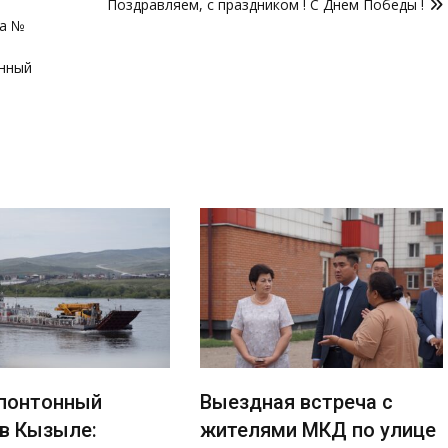
Поздравляем, с праздником ! С Днем Победы !
да №
енный
понтонный
Выездная встреча с
 в Кызыле:
жителями МКД по улице