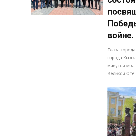
посвя
Победы
войне.
Глава города
города Кызы
минутой молч
Великой Оте