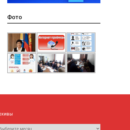
Фото
рхивы
рхивы