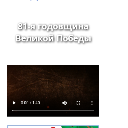
81-я годовщина
Великой Победы
*
ейтинг