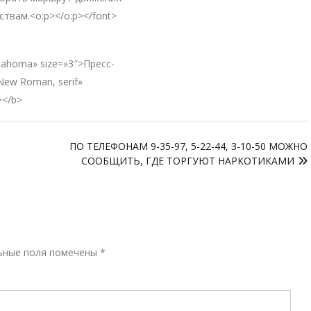
твам.<o:p></o:p></font>
»Tahoma» size=»3″>Пресс-
New Roman, serif»
></b>
ПО ТЕЛЕФОНАМ 9-35-97, 5-22-44, 3-10-50 МОЖНО
СООБЩИТЬ, ГДЕ ТОРГУЮТ НАРКОТИКАМИ
Р
ьные поля помечены
*