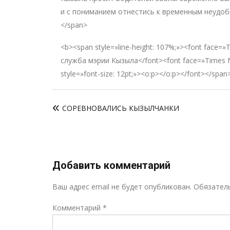
и с пониманием отнестись к временным неудобс
</span>
<b><span style=»line-height: 107%;»><font face=
служба мэрии Кызыла</font><font face=»Times 
style=»font-size: 12pt;»><o:p></o:p></font></span
Навигация
СОРЕВНОВАЛИСЬ КЫЗЫЛЧАНКИ
по
записям
Добавить комментарий
Ваш адрес email не будет опубликован.
Обязател
Комментарий
*