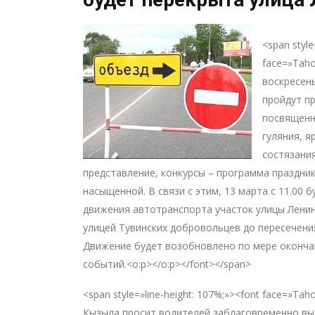
<span style
face=»Taho
воскресен
пройдут п
посвященн
гуляния, я
состязани
представление, конкурсы – программа праздни
насыщенной. В связи с этим, 13 марта с 11.00 
движения автотранспорта участок улицы Ленин
улицей Тувинских добровольцев до пересечения
Движение будет возобновлено по мере оконча
событий.<o:p></o:p></font></span>
<span style=»line-height: 107%;»><font face=»Ta
Кызыла просит водителей заблаговременно в