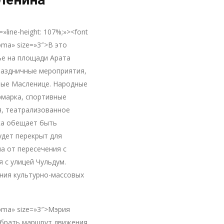
=»line-height: 107%;»><font
ma» size=»3″>В это
ье на площади Арата
раздничные мероприятия,
ые Масленице. Народные
рмарка, спортивные
я, театрализованное
ка обещает быть
будет перекрыт для
а от пересечения с
 с улицей Чульдум.
ния культурно-массовых
homa» size=»3″>Мэрия
ыбрать маршрут движения