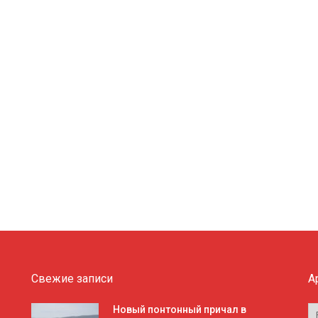
Свежие записи
А
А
Новый понтонный причал в