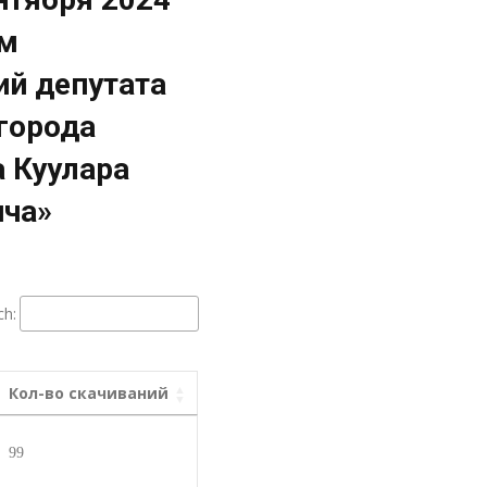
ом
й депутата
города
 Куулара
ича»
ch:
Кол-во скачиваний
99