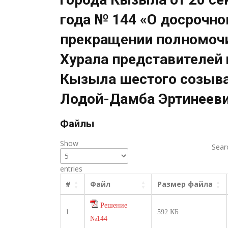
года № 144 «О досрочн
прекращении полномочи
Хурала представителей 
Кызыла шестого созыва
Лодой-Дамба Эртинеев
Файлы
Show
Sear
entries
#
Файл
Размер файла
Решение
1
592 КБ
№144