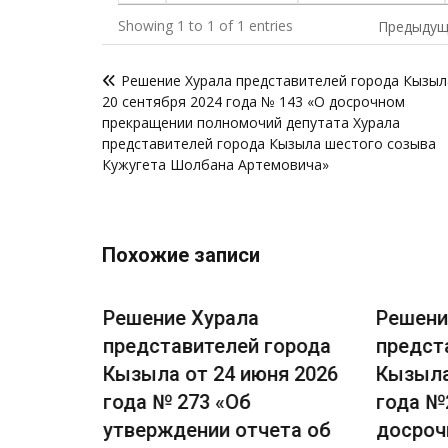
Showing 1 to 1 of 1 entries
Предыдущ
Навигация
Решение Хурала представителей города Кызыл
по
20 сентября 2024 года № 143 «О досрочном
записям
прекращении полномочий депутата Хурала
представителей города Кызыла шестого созыва
Кужугета Шолбана Артемовича»
Похожие записи
Решение Хурала
Решени
города
представителей города
предст
я 2026
Кызыла от 24 июня 2026
Кызыла
есении
года № 273 «Об
года №
вила
утверждении отчета об
досроч