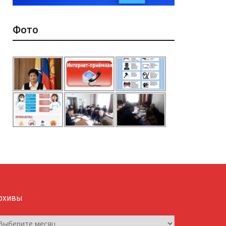
Фото
рхивы
рхивы