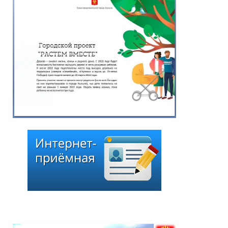
наказов избирателей,
поступивших в ходе
избирательной кампании
по выборам депутатов
Хурала представителей
города Кызыла шестого
созыва»
25.06.2026
*
ейтинг