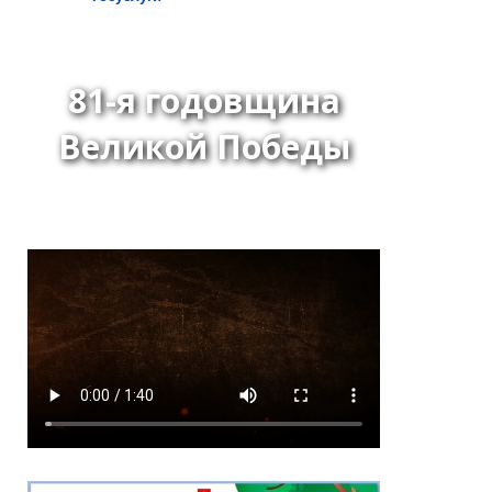
81-я годовщина
Великой Победы
Решение Хурала
представителей города
Кызыла от 24 июня 2026
года № 275 «О внесении
изменения в перечень