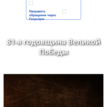
Направить
обращение через
Госуслуги
81-я годовщина Великой
Победы