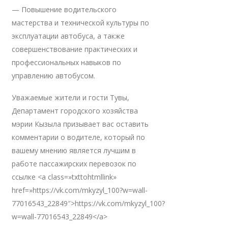
— Повышение водительского
мастерства и технической культуры по
эксплуатации автобуса, а также
совершенствование практических и
профессиональных навыков по
управлению автобусом.
Уважаемые жители и гости Тувы,
Департамент городского хозяйства
мэрии Кызыла призывает вас оставить
комментарии о водителе, который по
вашему мнению является лучшим в
работе пассажирских перевозок по
ссылке <a class=»txttohtmllink»
href=»https://vk.com/mkyzyl_100?w=wall-
77016543_22849″>https://vk.com/mkyzyl_100?
w=wall-77016543_22849</a>