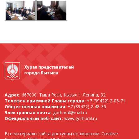
Адрес:
667000, Тыва Респ, Кызыл г, Ленина, 32
Телефон приемной Главы города:
+7 (39422) 2-05-71
Общественная приемная:
+7 (39422) 2-48-35
Электронная почта:
gorhural@mail.ru
Официальный веб-сайт:
www.gorhural.ru
Все материалы сайта доступны по лицензии: Creative