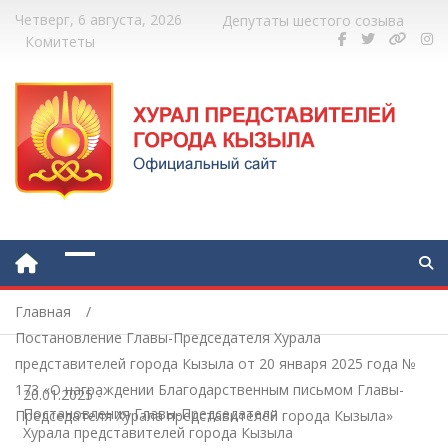
Четверг, 6 августа, 2026
Депутаты шестого созыва
Комитеты
Главная
Постановление Главы-Председателя Хурала
представителей города Кызыла от 20 января 2025 года №
173 «О награждении Благодарственным письмом Главы-
20.01.2025
-
Постановления Главы-Председателя
Председателя Хурала представителей города Кызыла»
Хурала представителей города Кызыла