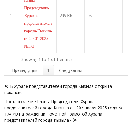
Главы-
Председателя-
1
Хурала-
295 КБ
96
представителей-
города-Кызыла-
от-20.01.2025-
№173
Showing 1 to 1 of 1 entries
Предыдущий
1
Следующий
Навигация
В Хурале представителей города Кызыла открыта
по
вакансия!
записям
Постановление Главы-Председателя Хурала
представителей города Кызыла от 20 января 2025 года №
174 «О награждении Почетной грамотой Хурала
представителей города Кызыла»