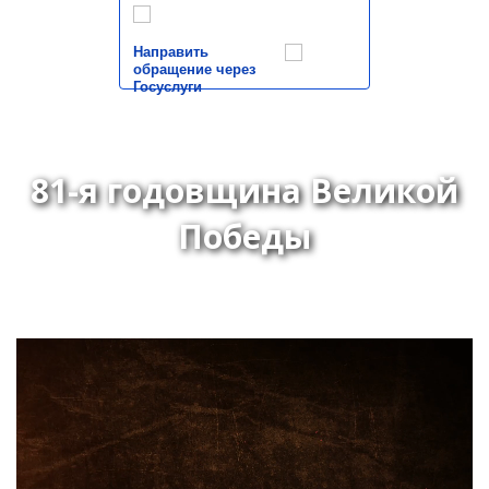
Направить
обращение через
Госуслуги
81-я годовщина Великой
Победы