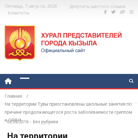
Пятница, 7 августа, 2026
Депутаты шестого созыва
Комитеты
Главная
На территории Тувы приостановлены школьные занятия по
причине продолжающегося роста заболеваемости гриппом
и ОРВИ
02.02.2016
-
Без рубрики
На территории