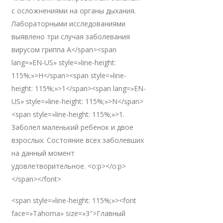
с осложнениями на органы дыхания.
Лабораторными исследованиями
выявлено три случая заболевания
вирусом гриппа А</span><span
lang=»EN-US» style=»line-height:
115%;»>H</span><span style=»line-
height: 115%;»>1</span><span lang=»EN-
US» style=»line-height: 115%;»>N</span>
<span style=»line-height: 115%;»>1.
Заболел маленький ребенок и двое
взрослых. Состояние всех заболевших
на данный момент
удовлетворительное. <o:p></o:p>
</span></font>
<span style=»line-height: 115%;»><font
face=»Tahoma» size=»3″>Главный