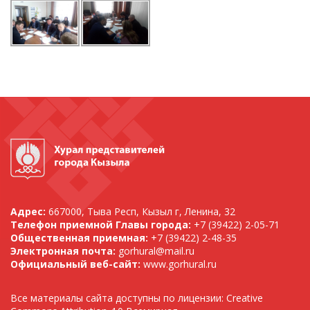
Адрес:
667000, Тыва Респ, Кызыл г, Ленина, 32
Телефон приемной Главы города:
+7 (39422) 2-05-71
Общественная приемная:
+7 (39422) 2-48-35
Электронная почта:
gorhural@mail.ru
Официальный веб-сайт:
www.gorhural.ru
Все материалы сайта доступны по лицензии: Creative