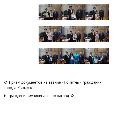
Навигация
Прием документов на звание «Почетный гражданин
по
города Кызыла»
записям
Награждение муниципальных наград