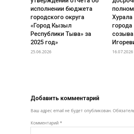
вила
утверждении отчета об
досроч
я и
исполнении бюджета
полном
ского
городского округа
Хурала
ызыл
«Город Кызыл
города
»
Республики Тыва» за
созыва
2025 год»
Игорев
25.06.2026
16.07.2026
Добавить комментарий
Ваш адрес email не будет опубликован.
Обязател
Комментарий
*