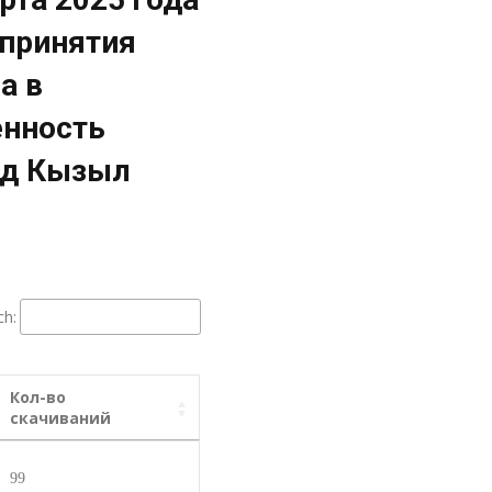
 принятия
а в
енность
од Кызыл
ch:
Кол-во
скачиваний
99