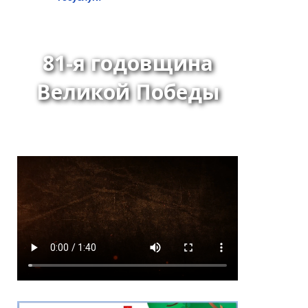
81-я годовщина
Великой Победы
Решение Хурала
представителей города
Кызыла от 24 июня 2026
года № 275 «О внесении