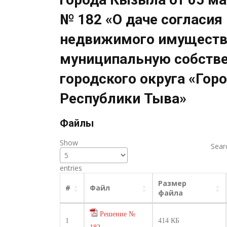
№ 182 «О даче согласия
недвижимого имуществ
муниципальную собств
городского округа «Гор
Республики Тыва»
Файлы
Show
Sear
entries
Размер
#
Файл
файла
Решение №
1
414 КБ