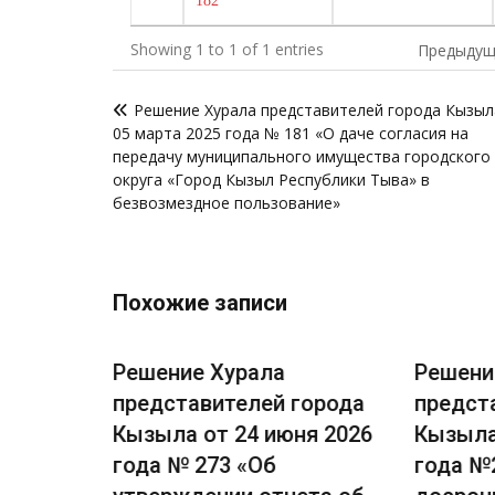
182
Showing 1 to 1 of 1 entries
Предыдущ
Навигация
Решение Хурала представителей города Кызыл
по
05 марта 2025 года № 181 «О даче согласия на
записям
передачу муниципального имущества городского
округа «Город Кызыл Республики Тыва» в
безвозмездное пользование»
Похожие записи
Решение Хурала
Решени
города
представителей города
предст
я 2026
Кызыла от 24 июня 2026
Кызыла
есении
года № 273 «Об
года №