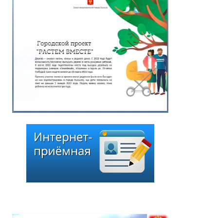
изменения в перечень
наказов избирателей,
поступивших в ходе
избирательной кампании
по выборам депутатов
Хурала представителей
города Кызыла шестого
созыва»
25.06.2026
*
ейтинг