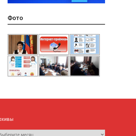
Фото
рхивы
рхивы