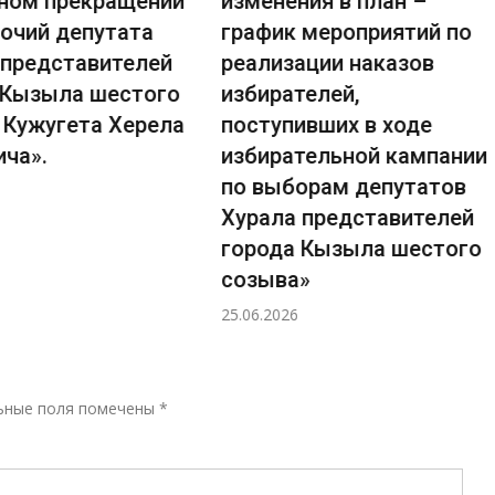
ном прекращении
изменения в план –
очий депутата
график мероприятий по
 представителей
реализации наказов
 Кызыла шестого
избирателей,
 Кужугета Херела
поступивших в ходе
ича».
избирательной кампании
по выборам депутатов
Хурала представителей
города Кызыла шестого
созыва»
25.06.2026
Р
ьные поля помечены
*