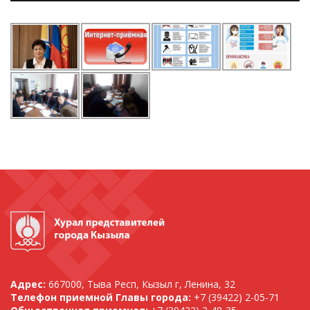
Адрес:
667000, Тыва Респ, Кызыл г, Ленина, 32
Телефон приемной Главы города:
+7 (39422) 2-05-71