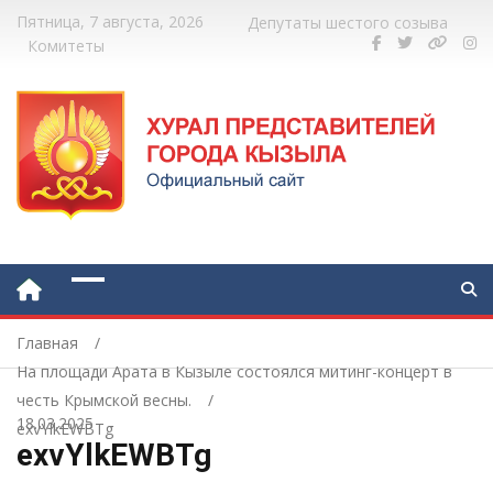
Пятница, 7 августа, 2026
Депутаты шестого созыва
Комитеты
Главная
На площади Арата в Кызыле состоялся митинг-концерт в
честь Крымской весны.
18.03.2025
exvYlkEWBTg
exvYlkEWBTg