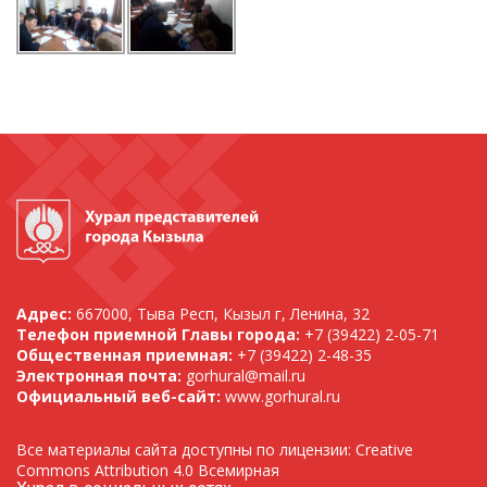
Адрес:
667000, Тыва Респ, Кызыл г, Ленина, 32
Телефон приемной Главы города:
+7 (39422) 2-05-71
Общественная приемная:
+7 (39422) 2-48-35
Электронная почта:
gorhural@mail.ru
Официальный веб-сайт:
www.gorhural.ru
Все материалы сайта доступны по лицензии: Creative
Commons Attribution 4.0 Всемирная