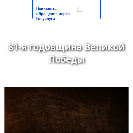
Направить
обращение через
Госуслуги
81-я годовщина Великой
Победы