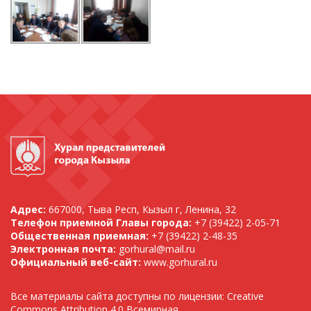
Адрес:
667000, Тыва Респ, Кызыл г, Ленина, 32
Телефон приемной Главы города:
+7 (39422) 2-05-71
Общественная приемная:
+7 (39422) 2-48-35
Электронная почта:
gorhural@mail.ru
Официальный веб-сайт:
www.gorhural.ru
Все материалы сайта доступны по лицензии: Creative
Commons Attribution 4.0 Всемирная