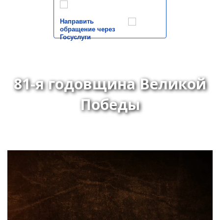
Направить
обращение через
Госуслуги
81-я годовщина Великой
Победы