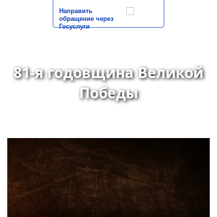
Направить
обращение через
Госуслуги
81-я годовщина Великой
Победы