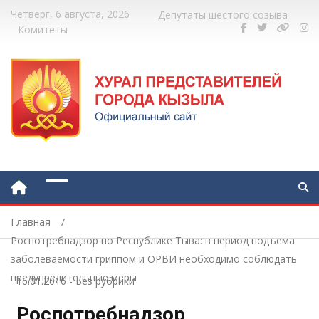
Четверг, 6 августа, 2026
Депутаты шестого созыва
Комитеты
Главная
Роспотребнадзор по Республике Тыва: в период подъема
заболеваемости гриппом и ОРВИ необходимо соблюдать
предупредительные меры
16.01.2016
-
Без рубрики
Роспотребнадзор