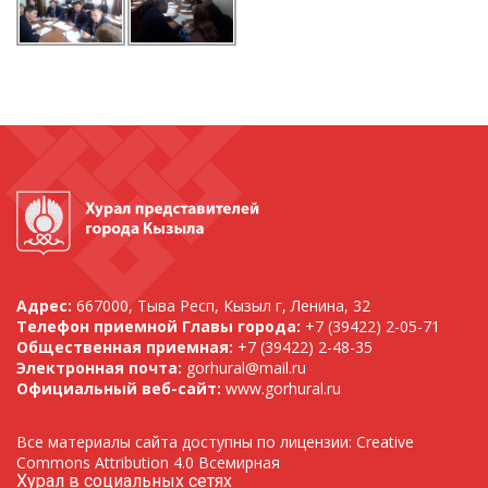
Адрес:
667000, Тыва Респ, Кызыл г, Ленина, 32
Телефон приемной Главы города:
+7 (39422) 2-05-71
Общественная приемная:
+7 (39422) 2-48-35
Электронная почта:
gorhural@mail.ru
Официальный веб-сайт:
www.gorhural.ru
Все материалы сайта доступны по лицензии: Creative
Commons Attribution 4.0 Всемирная
Хурал в социальных сетях