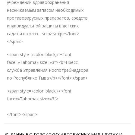
учреждений здравоохранения
неснижаемым запасом необходимых
противовирусных препаратов, средств
индивидуальной защиты в детских
садах и школах. <o:p></o:p></font>
</span>
<span style=»color: black;»><font
face=»Tahoma» size=»3″><b>Пресс-
служба Управления Роспотребнадзора
по Республике Тыва</b></font></span>
<span style=»color: black;»><font
face=»Tahoma» size=»3″>
</font></span>
Навигация
ДАННЫЕ О ГОРОДСКИХ АВТОБУСНЫХ МАРШРУТАХ И