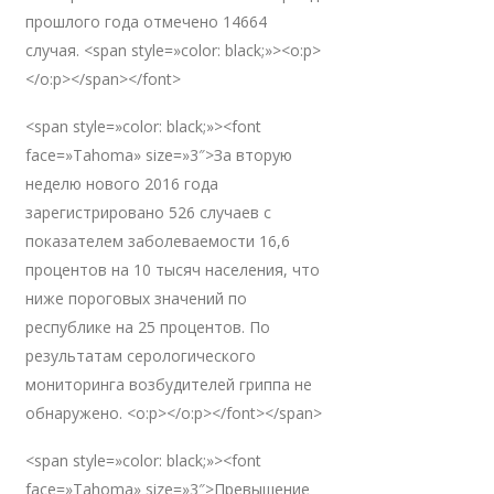
прошлого года отмечено 14664
случая. <span style=»color: black;»><o:p>
</o:p></span></font>
<span style=»color: black;»><font
face=»Tahoma» size=»3″>За вторую
неделю нового 2016 года
зарегистрировано 526 случаев с
показателем заболеваемости 16,6
процентов на 10 тысяч населения, что
ниже пороговых значений по
республике на 25 процентов. По
результатам серологического
мониторинга возбудителей гриппа не
обнаружено. <o:p></o:p></font></span>
<span style=»color: black;»><font
face=»Tahoma» size=»3″>Превышение