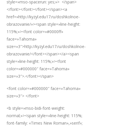
style=»mso-spacerun: yes;»> </span>
</font></font></font></span><a
href=»http://kyzyl.edu17.ru/doshkolnoe-
obrazovanie/»><span style=»line-height:
115%;»><font color=»#0000ff»
face=»Tahoma»
size=»3″>http://kyzyl.edu17.ru/doshkolnoe-
obrazovanie/</font></span></a><span
style=»line-height: 115%;»><font
color=»#000000″ face=»Tahoma»
size=»3″>.</font></span>
<font color=»#000000″ face=»Tahoma»
size=»3″> </font>
<b style=»mso-bidi-font-weight:
normal;»><span style=»line-height: 115%;
font-family: «Times New Roman»,»serif»;