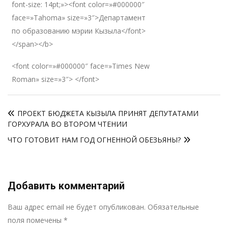
font-size: 14pt;»><font color=»#000000″
face=»Tahoma» size=»3″>Департамент
по образованию мэрии Кызыла</font>
</span></b>
<font color=»#000000″ face=»Times New
Roman» size=»3″> </font>
Навигация
ПРОЕКТ БЮДЖЕТА КЫЗЫЛА ПРИНЯТ ДЕПУТАТАМИ
по
ГОРХУРАЛА ВО ВТОРОМ ЧТЕНИИ
записям
ЧТО ГОТОВИТ НАМ ГОД ОГНЕННОЙ ОБЕЗЬЯНЫ?
Добавить комментарий
Р
Ваш адрес email не будет опубликован.
Обязательные
поля помечены
*