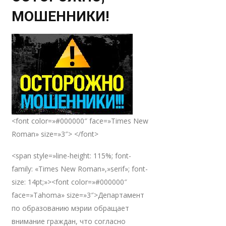
МОШЕННИКИ!
<font color=»#000000″ face=»Times New
Roman» size=»3″> </font>
<span style=»line-height: 115%; font-
family: «Times New Roman»,»serif»; font-
size: 14pt;»><font color=»#000000″
face=»Tahoma» size=»3″>Департамент
по образованию мэрии обращает
внимание граждан, что согласно