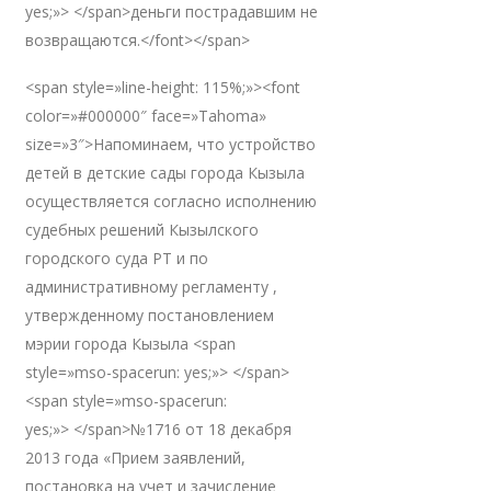
yes;»> </span>деньги пострадавшим не
возвращаются.</font></span>
<span style=»line-height: 115%;»><font
color=»#000000″ face=»Tahoma»
size=»3″>Напоминаем, что устройство
детей в детские сады города Кызыла
осуществляется согласно исполнению
судебных решений Кызылского
городского суда РТ и по
административному регламенту ,
утвержденному постановлением
мэрии города Кызыла <span
style=»mso-spacerun: yes;»> </span>
<span style=»mso-spacerun:
yes;»> </span>№1716 от 18 декабря
2013 года «Прием заявлений,
постановка на учет и зачисление