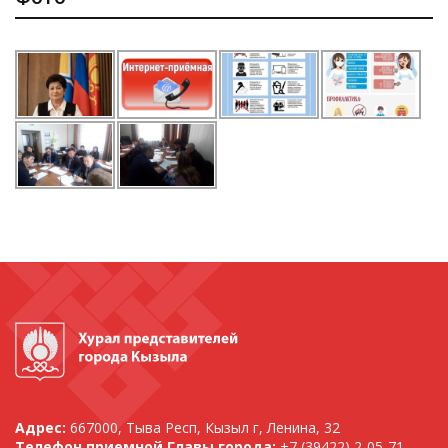
Адрес:
667000, Тыва Респ, Кызыл г, Ленина, 32
Телефон приемной Главы города:
+7 (39422) 2-05-71