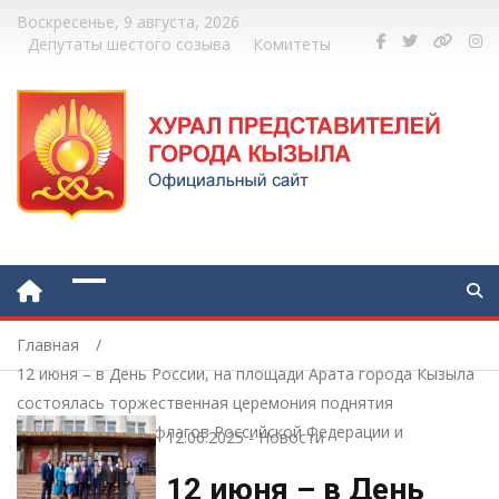
Воскресенье, 9 августа, 2026
Депутаты шестого созыва
Комитеты
Главная
12 июня – в День России, на площади Арата города Кызыла
состоялась торжественная церемония поднятия
Государственных флагов Российской Федерации и
12.06.2025
-
Новости
Республики Тыва
12 июня – в День