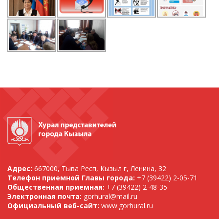
Адрес:
667000, Тыва Респ, Кызыл г, Ленина, 32
Телефон приемной Главы города:
+7 (39422) 2-05-71
Общественная приемная:
+7 (39422) 2-48-35
Электронная почта:
gorhural@mail.ru
Официальный веб-сайт:
www.gorhural.ru