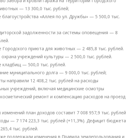
тво забора и кровли гаража на территории Городского
ивотных — 13 300,0 тыс. рублей;
е благоустройства «Аллея по ул. Дружбы» — 5 500,0 тыс.
едиторской задолженности за системы оповещения — 8
блей.
е Городского приюта для животных — 2 485,8 тыс. рублей.
я охрана учреждений культуры — 2 500,0 тыс. рублей.
е кладбищ — 500,0 тыс. рублей.
ание муниципального долга — 9 000,0 тыс. рублей;
ты направили 12 408,2 тыс. рублей на расходы
ьных учреждений, включая медицинские осмотры
 косметический ремонт и компенсацию расходов на проезд
х изменений план доходов составит 7 008 957,9 тыс. рублей
сходы — 7 174 223,3 тыс. рублей (+11,3%). Дефицит бюджета
265,4 тыс. рублей.
же поддержали изменения в Правила землепользования и