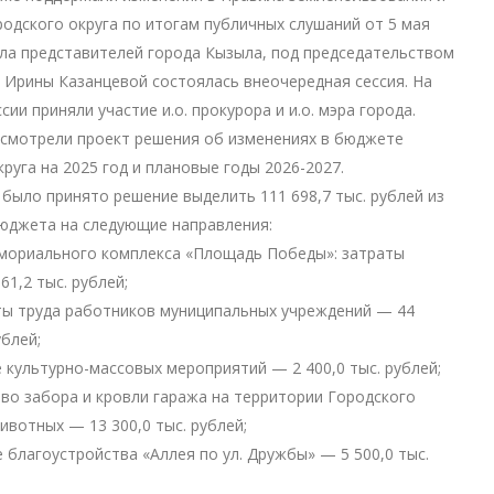
родского округа по итогам публичных слушаний от 5 мая
ала представителей города Кызыла, под председательством
 Ирины Казанцевой состоялась внеочередная сессия. На
сии приняли участие и.о. прокурора и и.о. мэра города.
ссмотрели проект решения об изменениях в бюджете
круга на 2025 год и плановые годы 2026-2027.
 было принято решение выделить 111 698,7 тыс. рублей из
юджета на следующие направления:
емориального комплекса «Площадь Победы»: затраты
61,2 тыс. рублей;
ты труда работников муниципальных учреждений — 44
ублей;
е культурно-массовых мероприятий — 2 400,0 тыс. рублей;
тво забора и кровли гаража на территории Городского
ивотных — 13 300,0 тыс. рублей;
е благоустройства «Аллея по ул. Дружбы» — 5 500,0 тыс.