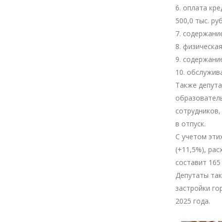
6. оплата кр
500,0 тыс. ру
7. содержани
8. физическа
9. содержани
10. обслужив
Также депута
образовател
сотрудников,
в отпуск.
С учетом эти
(+11,5%), ра
составит 165 
Депутаты так
застройки го
2025 года.