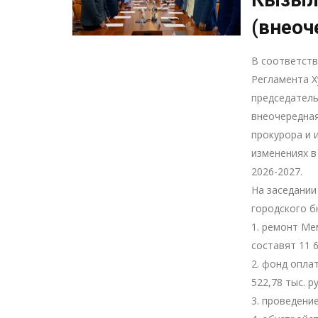
(внеоч
В соответств
Регламента Х
председатель
внеочередная
прокурора и 
изменениях в
2026-2027.
На заседании
городского б
1. ремонт М
составят 11 6
2. фонд опла
522,78 тыс. р
3. проведени