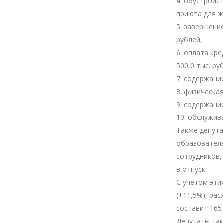
4. обустройс
приюта для ж
5. завершени
рублей;
6. оплата кр
500,0 тыс. ру
7. содержани
8. физическа
9. содержани
10. обслужив
Также депута
образовател
сотрудников,
в отпуск.
С учетом эти
(+11,5%), ра
составит 165 
Депутаты так