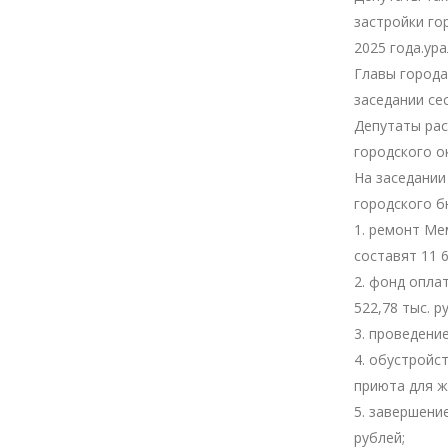
застройки го
2025 года.ур
Главы города
заседании сес
Депутаты ра
городского о
На заседании
городского б
1. ремонт М
составят 11 6
2. фонд опла
522,78 тыс. р
3. проведени
4. обустройс
приюта для ж
5. завершени
рублей;