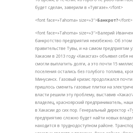
будет сделан, заверили в «Тувгазе».</font>
<font face=»Tahoma» size=»3″>
Банкрот?
</font>
<font face=»Tahoma» size=»3″>Валерий Иванчен
банкротство предприятия неизбежно. Об этом 
правительстве Тувы, и на самом предприятии у
Хакасии в 2013 году «Хакасгаз» объявил себя 
смогли выплатить долги, а это почти 15 милли
поселения остались без голубого топлива, кро
Минусинск. Газовый кризис продолжался почти
пришлось сменить газовые плитки на электрич
власти решили эту проблему, выставив «Хакасг
владелец, красноярский предприниматель, наш
в Хакасии до сих пор. Генеральный директор «Т
предприятию сложно будет найти новых владел
находится в труднодоступном районе. Транспо