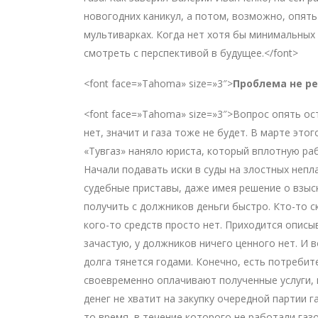
новогодних каникул, а потом, возможно, опять
мультиварках. Когда нет хотя бы минимальных 
смотреть с перспективой в будущее.</font>
<font face=»Tahoma» size=»3″>
Проблема не р
<font face=»Tahoma» size=»3″>Вопрос опять ос
нет, значит и газа тоже не будет. В марте это
«Тувгаз» наняло юриста, который вплотную ра
Начали подавать иски в суды на злостных неп
судебные приставы, даже имея решение о взыск
получить с должников деньги быстро. Кто-то с
кого-то средств просто нет. Приходится описы
зачастую, у должников ничего ценного нет. И 
долга тянется годами. Конечно, есть потребит
своевременно оплачивают полученные услуги, н
денег не хватит на закупку очередной партии га
то время, в течение которого не работали газ