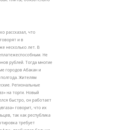
ко рассказал, что
говорят и в
же несколько лет. В
неплатежеспособным. Не
онов рублей. Тогда многие
ме городов Абакан и
 полгода. Жителям
еские. Региональные
аз» на торги. Новый
елся быстро, он работает
увгаза» говорит, что их
ьцев, так как республика
ртировка требует