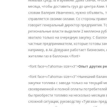
немалых средств и времени. Даже сейчас «Рос
месяца, чтобы доставить груз до центра Азии. 
словам Валерия Иванченко, нужно объявить, та
справляется своими силами. Со стороны прави
говорит генеральный директор предприятия. То
региональные власти выделили 2 миллиона рубл
хватило только на очередную закупку. С балло
частные предприниматели, которые готовы заня
например, в Ак-Довураке работает бизнесмен,
жителям газ в баллонах.</font>
<font face=»Tahoma» size=»3″>
Опыт других р
<font face=»Tahoma» size=»3″>Нынешний баланс
закупки топлива с завода только на текущий м
своевременной и полной оплаты потребителей 
бы приобрести топливо на несколько месяцев 
сложной ситуации, руководству «Тувгаза» пред