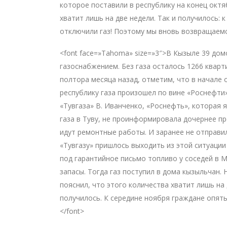
которое поставили в республику на конец октя
хватит лишь на две недели. Так и получилось: 
отключили газ! Поэтому мы вновь возвращаемся
<font face=»Tahoma» size=»3″>В Кызыле 39 до
газоснабжением. Без газа осталось 1266 кварт
полтора месяца назад, отметим, что в начале 
республику газа произошел по вине «Роснефти
«Тувгаза» В. Иванченко, «Роснефть», которая
газа в Туву, не проинформировала дочернее пр
идут ремонтные работы. И заранее не отправил
«Тувгазу» пришлось выходить из этой ситуации
под гарантийное письмо топливо у соседей в М
запасы. Тогда газ поступил в дома кызыльчан.
пояснил, что этого количества хватит лишь на 
получилось. К середине ноября граждане опять
</font>