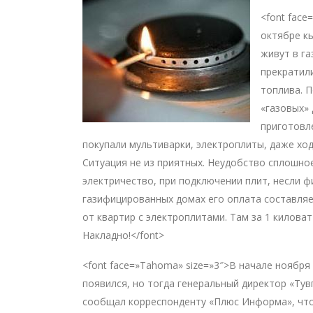
<font face
октябре к
живут в г
прекратил
топлива. 
«газовых»
приготовле
покупали мультиварки, электроплиты, даже ход
Ситуация не из приятных. Неудобство сплошно
электричество, при подключении плит, несли ф
газифицированных домах его оплата составляет
от квартир с электроплитами. Там за 1 киловатт
Накладно!</font>
<font face=»Tahoma» size=»3″>В начале ноября 
появился, но тогда генеральный директор «Ту
сообщал корреспонденту «Плюс Информа», что 