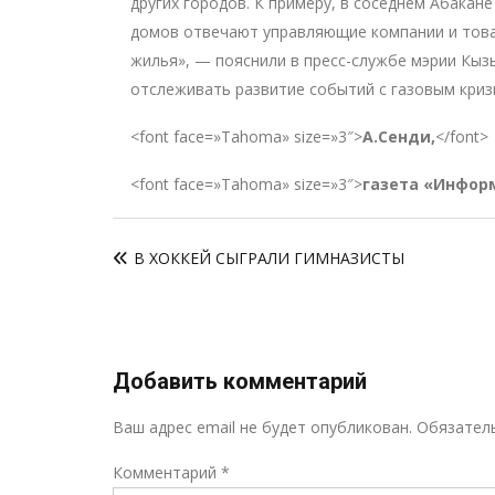
других городов. К примеру, в соседнем Абакан
домов отвечают управляющие компании и тов
жилья», — пояснили в пресс-службе мэрии Кыз
отслеживать развитие событий с газовым кризи
<font face=»Tahoma» size=»3″>
А.Сенди,
</font>
<font face=»Tahoma» size=»3″>
газета «Инфор
Навигация
В ХОККЕЙ СЫГРАЛИ ГИМНАЗИСТЫ
по
записям
Добавить комментарий
Ваш адрес email не будет опубликован.
Обязател
Комментарий
*