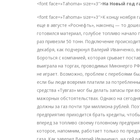
<font face=»Tahoma» size=»3″>
На Новый год г
<font face=»Tahoma» size=»3″>К концу ноября 
еще в августе «Роснефть», наконец — то дошел
готовился материал, голубое топливо начало п
раз привезли 50 тонн. Подключение происходит
декабря, как подчеркнул Валерий Иванченко, во
Бороться с компанией, которая срывает постав
выиграла на торгах, проводимых Минэнерго РФ.
не играет. Возможно, проблем с перебоями бы
если бы люди вовремя платили за потребленны
средства «Тувгаз» мог бы делать запасы при в
мажорных обстоятельствах. Однако на сегодн
должны за газ почти три миллиона рублей. По
предприятию приходится брать кредиты, чтобы
вперед за топливо своему головному предприя
которое, напомним, работает только по предоп
газа. Как заверил Валерий Иванченко, на сей р