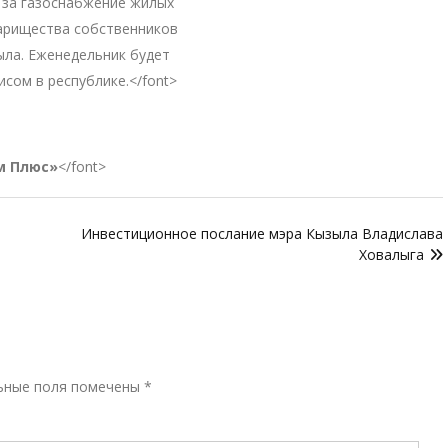
е за газоснабжение жилых
арищества собственников
ыла. Еженедельник будет
сом в республике.</font>
м Плюс»
</font>
Инвестиционное послание мэра Кызыла Владислава
Ховалыга
Р
ьные поля помечены
*