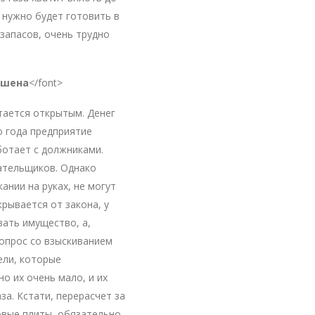
 нужно будет готовить в
запасов, очень трудно
ешена
</font>
тается открытым. Денег
го года предприятие
ботает с должниками.
лательщиков. Однако
ании на руках, не могут
крывается от закона, у
вать имущество, а,
вопрос со взыскиванием
ели, которые
о их очень мало, и их
за. Кстати, перерасчет за
овые плиты, обязательно