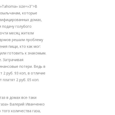
=»Tahoma» size=»3″>В
ызыльчанам, которые
азифицированных домах,
и подачу голубого
Почти месяц жители
 домов решали проблему
ния пищи, кто как мог:
или готовить к знакомым.
е. Затрачивая
инансовые потери. Ведь в
 2 руб. 93 коп, в отличие
 платят 2 руб. 05 коп.
газ в домах все-таки
вгаза» Валерий Иванченко
того количества газа,