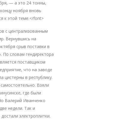
бря, — а это 24 тонны,
к концу ноября вновь
 к этой теме.</font>
мов с централизованным
ир. Вернувшись на
октября срыв поставки в
». По словам гендиректора
 является поставщиком
едприятие, что на заводе
а цистерны в республику.
 самостоятельно. Взяли
инусинске, где были
 Но Валерий Иванченко
две недели. Так и
 достали электроплитки.