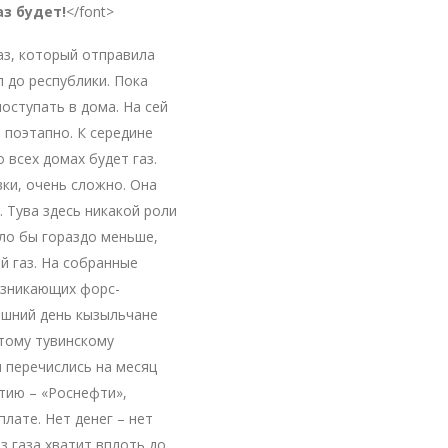
аз будет!
</font>
газ, который отправила
 до республики. Пока
оступать в дома. На сей
 поэтапно. К середине
 всех домах будет газ.
ки, очень сложно. Она
 Тува здесь никакой роли
ло бы гораздо меньше,
й газ. На собранные
озникающих форс-
яшний день кызыльчане
этому тувинскому
 перечислись на месяц
тию – «Роснефти»,
лате. Нет денег – нет
аз газа хватит вплоть до