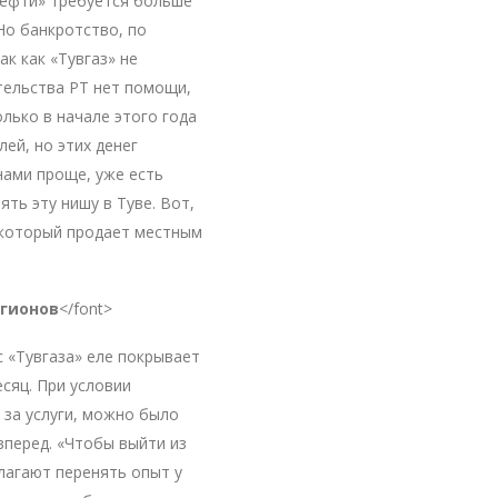
нефти» требуется больше
Но банкротство, по
к как «Тувгаз» не
тельства РТ нет помощи,
лько в начале этого года
ей, но этих денег
нами проще, уже есть
ть эту нишу в Туве. Вот,
 который продает местным
егионов
</font>
 «Тувгаза» еле покрывает
есяц. При условии
за услуги, можно было
вперед. «Чтобы выйти из
лагают перенять опыт у