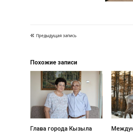
Навигация
Предыдущая запись
по
записям
Похожие записи
а с
Глава города Кызыла
Междун