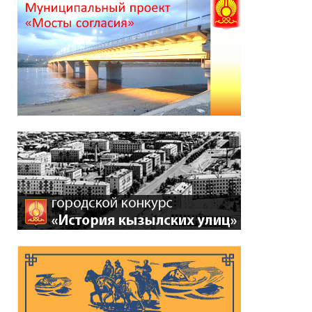
причал в Кызыле:
работы завершатся в
течение трёх дней
06.08.2026
*
ейтинг