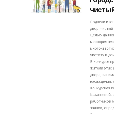
чистый
Подвели итог
двор, чистый
Целью данног
мероприятиях
многоквартир
чистоту в дом
В конкурсе п
Жители этих 
двора, заним
насаждения, 
Конкурсная к
Казанцевой, 
работников м
заявок, опре