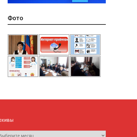
Фото
рхивы
рхивы