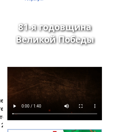
81-я годовщина
Великой Победы
Распоряжение Главы-
Председателя Хурала
представителей города
Кызыла от 13 июля 2026