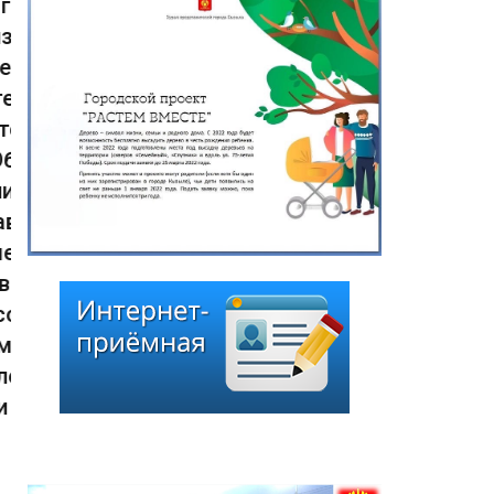
г. «О назначении даты
заседания внеочередной
сессии Хурала
представителей города
Кызыла шестого
созыва»
13.07.2026