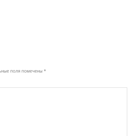
Р
ьные поля помечены
*