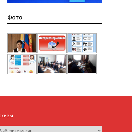
Фото
рхивы
рхивы