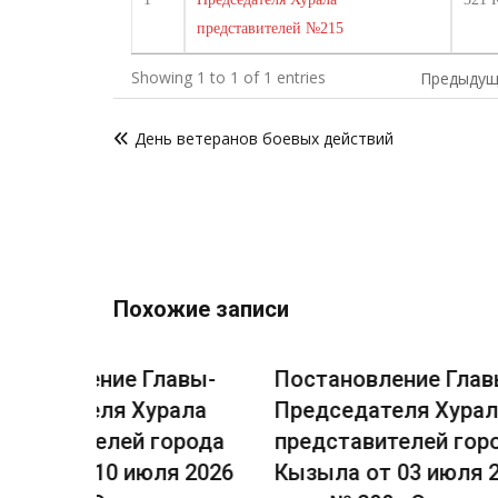
представителей №215
Showing 1 to 1 of 1 entries
Предыдущ
Навигация
День ветеранов боевых действий
по
записям
Похожие записи
лавы-
Постановление Главы-
Постан
рала
Председателя Хурала
Предсе
города
представителей города
предст
ля 2026
Кызыла от 03 июля 2026
Кызыла