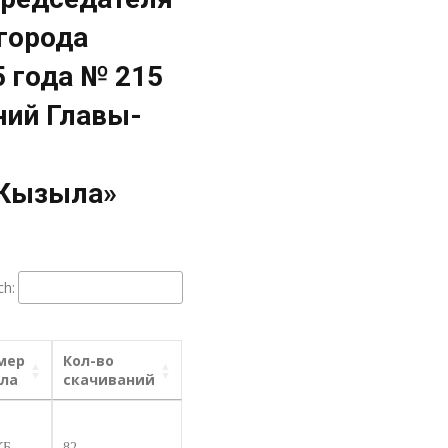
города
 года № 215
ний Главы-
 Кызыла»
ch:
мер
Кол-во
ла
скачиваний
КБ
82