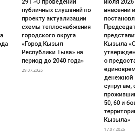
 проведении
июля 2026 года О
ных слушаний по
внесении изменений в
у актуализации
постановление Главы-
теплоснабжения
Председателя Хурала
кого округа
представителей города
 Кызыл
Кызыла «Об
лики Тыва» на
утверждении Положения
до 2040 года»
о предоставлении
единовременной
денежной выплаты
супругам, совместно
прожившим юбилейные
50, 60 и более лет на
территории города
Кызыла»
17.07.2026