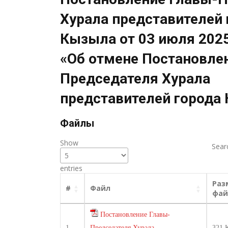
Хурала представителей 
Кызыла от 03 июля 2025
«Об отмене Постановле
Председателя Хурала
представителей города
Файлы
Show
Sear
entries
Раз
#
Файл
фай
Постановление Главы-
1
Председателя Хурала
321 