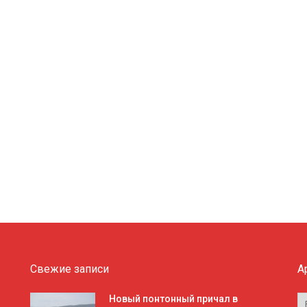
Свежие записи
А
А
Новый понтонный причал в